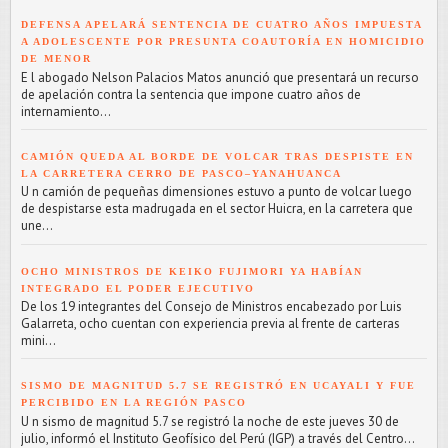
DEFENSA APELARÁ SENTENCIA DE CUATRO AÑOS IMPUESTA
A ADOLESCENTE POR PRESUNTA COAUTORÍA EN HOMICIDIO
DE MENOR
E l abogado Nelson Palacios Matos anunció que presentará un recurso
de apelación contra la sentencia que impone cuatro años de
internamiento...
CAMIÓN QUEDA AL BORDE DE VOLCAR TRAS DESPISTE EN
LA CARRETERA CERRO DE PASCO–YANAHUANCA
U n camión de pequeñas dimensiones estuvo a punto de volcar luego
de despistarse esta madrugada en el sector Huicra, en la carretera que
une...
OCHO MINISTROS DE KEIKO FUJIMORI YA HABÍAN
INTEGRADO EL PODER EJECUTIVO
De los 19 integrantes del Consejo de Ministros encabezado por Luis
Galarreta, ocho cuentan con experiencia previa al frente de carteras
mini...
SISMO DE MAGNITUD 5.7 SE REGISTRÓ EN UCAYALI Y FUE
PERCIBIDO EN LA REGIÓN PASCO
U n sismo de magnitud 5.7 se registró la noche de este jueves 30 de
julio, informó el Instituto Geofísico del Perú (IGP) a través del Centro...