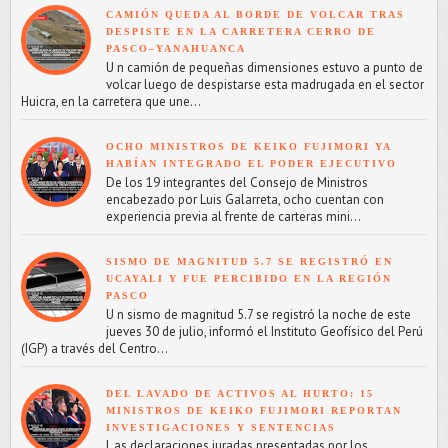
CAMIÓN QUEDA AL BORDE DE VOLCAR TRAS
DESPISTE EN LA CARRETERA CERRO DE
PASCO–YANAHUANCA
U n camión de pequeñas dimensiones estuvo a punto de
volcar luego de despistarse esta madrugada en el sector
Huicra, en la carretera que une...
OCHO MINISTROS DE KEIKO FUJIMORI YA
HABÍAN INTEGRADO EL PODER EJECUTIVO
De los 19 integrantes del Consejo de Ministros
encabezado por Luis Galarreta, ocho cuentan con
experiencia previa al frente de carteras mini...
SISMO DE MAGNITUD 5.7 SE REGISTRÓ EN
UCAYALI Y FUE PERCIBIDO EN LA REGIÓN
PASCO
U n sismo de magnitud 5.7 se registró la noche de este
jueves 30 de julio, informó el Instituto Geofísico del Perú
(IGP) a través del Centro...
DEL LAVADO DE ACTIVOS AL HURTO: 15
MINISTROS DE KEIKO FUJIMORI REPORTAN
INVESTIGACIONES Y SENTENCIAS
L as declaraciones juradas presentadas por los