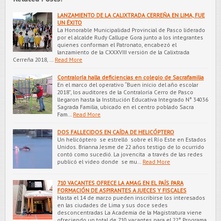
LANZAMIENTO DE LA CALIXTRADA CERREÑA EN LIMA, FUE
UN ÉXITO
La Honorable Municipalidad Provincial de Pasco liderado
por el alcalde Rudy Callupe Gora junto a los integrantes
quienes conforman el Patronato, encabezó el
lanzamiento de la CXXXVIII versión de la Calixtrada
Cerreña 2018, …
Read More
Contraloría halla deficiencias en colegio de Sacrafamilia
En el marco del operativo “Buen inicio del año escolar
2018”, los auditores de la Contraloría Cerro de Pasco
llegaron hasta la Institución Educativa Integrado N° 34036
Sagrada Familia, ubicado en el centro poblado Sacra
Fam…
Read More
DOS FALLECIDOS EN CAÍDA DE HELICÓPTERO
Un helicóptero se estrelló sobre el Río Este en Estados
Unidos. Brianna Jesme de 22 años testigo de lo ocurrido
contó como sucedió. La jovencita a través de las redes
publicó el video donde se mu…
Read More
710 VACANTES OFRECE LA AMAG EN EL PAÍS PARA
FORMACIÓN DE ASPIRANTES A JUECES Y FISCALES
Hasta el 14 de marzo pueden inscribirse los interesados
en las ciudades de Lima y sus doce sedes
desconcentradas La Academia de la Magistratura viene
ofreciendo un total de 710 vacantes para el 22° Programa