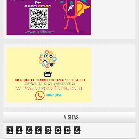
VISITAS
1
1
6
6
9
0
0
6