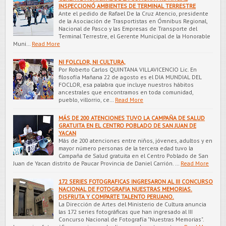
INSPECCIONÓ AMBIENTES DE TERMINAL TERRESTRE
Ante el pedido de Rafael De la Cruz Atencio, presidente
de la Asociación de Trasportistas en Ómnibus Regional,
Nacional de Pasco y las Empresas de Transporte del
Terminal Terrestre, el Gerente Municipal de la Honorable
Muni…
Read More
NI FOLCLOR, NI CULTURA,
Por Roberto Carlos QUINTANA VILLAVICENCIO Lic. En
filosofía Mañana 22 de agosto es el DIA MUNDIAL DEL
FOCLOR, esa palabra que incluye nuestros hábitos
ancestrales que encontramos en toda comunidad,
pueblo, villorrio, ce…
Read More
MÁS DE 200 ATENCIONES TUVO LA CAMPAÑA DE SALUD
GRATUITA EN EL CENTRO POBLADO DE SAN JUAN DE
YACAN
Más de 200 atenciones entre niños, jóvenes, adultos y en
mayor número personas de la tercera edad tuvo la
Campaña de Salud gratuita en el Centro Poblado de San
Juan de Yacan distrito de Paucar Provincia de Daniel Carrión. …
Read More
172 SERIES FOTOGRAFICAS INGRESARON AL III CONCURSO
NACIONAL DE FOTOGRAFIA NUESTRAS MEMORIAS.
DISFRUTA Y COMPARTE TALENTO PERUANO.
La Dirección de Artes del Ministerio de Cultura anuncia
las 172 series fotográficas que han ingresado al III
Concurso Nacional de Fotografía "Nuestras Memorias".