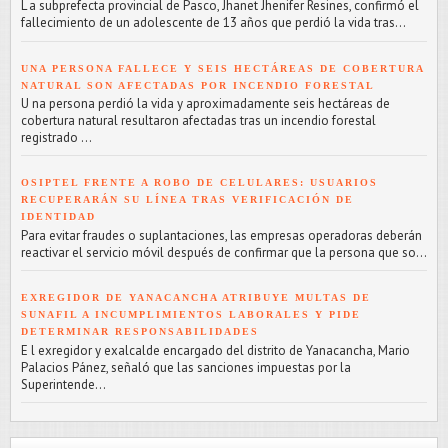
L a subprefecta provincial de Pasco, Jhanet Jhenifer Resines, confirmó el
fallecimiento de un adolescente de 13 años que perdió la vida tras...
UNA PERSONA FALLECE Y SEIS HECTÁREAS DE COBERTURA
NATURAL SON AFECTADAS POR INCENDIO FORESTAL
U na persona perdió la vida y aproximadamente seis hectáreas de
cobertura natural resultaron afectadas tras un incendio forestal
registrado ...
OSIPTEL FRENTE A ROBO DE CELULARES: USUARIOS
RECUPERARÁN SU LÍNEA TRAS VERIFICACIÓN DE
IDENTIDAD
Para evitar fraudes o suplantaciones, las empresas operadoras deberán
reactivar el servicio móvil después de confirmar que la persona que so...
EXREGIDOR DE YANACANCHA ATRIBUYE MULTAS DE
SUNAFIL A INCUMPLIMIENTOS LABORALES Y PIDE
DETERMINAR RESPONSABILIDADES
E l exregidor y exalcalde encargado del distrito de Yanacancha, Mario
Palacios Pánez, señaló que las sanciones impuestas por la
Superintende...