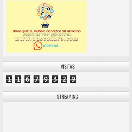
VISITAS
1
1
6
7
9
3
2
9
STREAMING