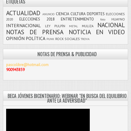
ETIQUETAS
ACTUALIDAD
CIENCIA
CULTURA
DEPORTES
ELECCIONES
ANUNCIO
ELECCIONES 2018
ENTRETENIMIENTO
2020
HUAYNO
foto
NACIONAL
INTERNACIONAL
LEY PULPÍN
MULIZA
METAL
NOTAS DE PRENSA
NOTICIA EN VIDEO
OPINIÓN
POLÍTICA
ROCK
SOCIALES
PUNK
TROVA
NOTAS DE PRENSA & PUBLICIDAD
pascolibre@hotmail.com
900943859
BECA JÓVENES BICENTENARIO: WEBINAR "EN BUSCA DEL EQUILIBRIO
ANTE LA ADVERSIDAD"