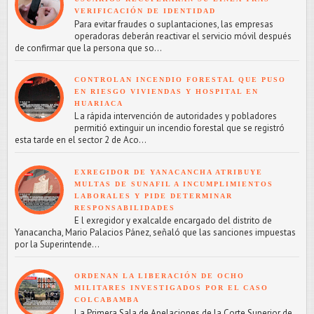
VERIFICACIÓN DE IDENTIDAD
Para evitar fraudes o suplantaciones, las empresas
operadoras deberán reactivar el servicio móvil después
de confirmar que la persona que so...
CONTROLAN INCENDIO FORESTAL QUE PUSO
EN RIESGO VIVIENDAS Y HOSPITAL EN
HUARIACA
L a rápida intervención de autoridades y pobladores
permitió extinguir un incendio forestal que se registró
esta tarde en el sector 2 de Aco...
EXREGIDOR DE YANACANCHA ATRIBUYE
MULTAS DE SUNAFIL A INCUMPLIMIENTOS
LABORALES Y PIDE DETERMINAR
RESPONSABILIDADES
E l exregidor y exalcalde encargado del distrito de
Yanacancha, Mario Palacios Pánez, señaló que las sanciones impuestas
por la Superintende...
ORDENAN LA LIBERACIÓN DE OCHO
MILITARES INVESTIGADOS POR EL CASO
COLCABAMBA
L a Primera Sala de Apelaciones de la Corte Superior de