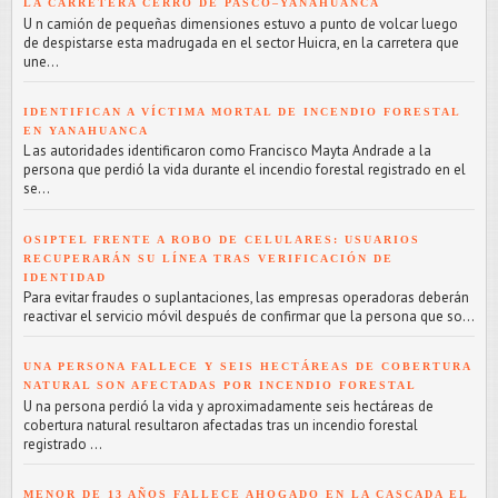
LA CARRETERA CERRO DE PASCO–YANAHUANCA
U n camión de pequeñas dimensiones estuvo a punto de volcar luego
de despistarse esta madrugada en el sector Huicra, en la carretera que
une...
IDENTIFICAN A VÍCTIMA MORTAL DE INCENDIO FORESTAL
EN YANAHUANCA
L as autoridades identificaron como Francisco Mayta Andrade a la
persona que perdió la vida durante el incendio forestal registrado en el
se...
OSIPTEL FRENTE A ROBO DE CELULARES: USUARIOS
RECUPERARÁN SU LÍNEA TRAS VERIFICACIÓN DE
IDENTIDAD
Para evitar fraudes o suplantaciones, las empresas operadoras deberán
reactivar el servicio móvil después de confirmar que la persona que so...
UNA PERSONA FALLECE Y SEIS HECTÁREAS DE COBERTURA
NATURAL SON AFECTADAS POR INCENDIO FORESTAL
U na persona perdió la vida y aproximadamente seis hectáreas de
cobertura natural resultaron afectadas tras un incendio forestal
registrado ...
MENOR DE 13 AÑOS FALLECE AHOGADO EN LA CASCADA EL