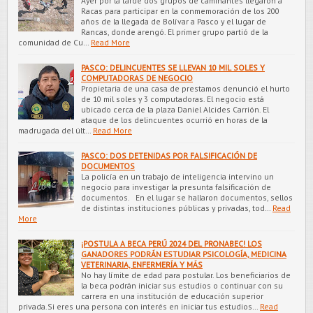
Ayer por la tarde dos grupos de caminantes llegaron a
Racas para participar en la conmemoración de los 200
años de la llegada de Bolívar a Pasco y el lugar de
Rancas, donde arengó. El primer grupo partió de la
comunidad de Cu…
Read More
PASCO: DELINCUENTES SE LLEVAN 10 MIL SOLES Y
COMPUTADORAS DE NEGOCIO
Propietaria de una casa de prestamos denunció el hurto
de 10 mil soles y 3 computadoras. El negocio está
ubicado cerca de la plaza Daniel Alcides Carrión. El
ataque de los delincuentes ocurrió en horas de la
madrugada del últ…
Read More
PASCO: DOS DETENIDAS POR FALSIFICACIÓN DE
DOCUMENTOS
La policía en un trabajo de inteligencia intervino un
negocio para investigar la presunta falsificación de
documentos. En el lugar se hallaron documentos, sellos
de distintas instituciones públicas y privadas, tod…
Read
More
¡POSTULA A BECA PERÚ 2024 DEL PRONABEC! LOS
GANADORES PODRÁN ESTUDIAR PSICOLOGÍA, MEDICINA
VETERINARIA, ENFERMERÍA Y MÁS
No hay límite de edad para postular. Los beneficiarios de
la beca podrán iniciar sus estudios o continuar con su
carrera en una institución de educación superior
privada.Si eres una persona con interés en iniciar tus estudios…
Read