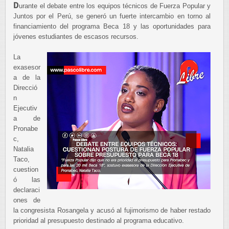
D
urante el debate entre los equipos técnicos de Fuerza Popular y
Juntos por el Perú, se generó un fuerte intercambio en torno al
financiamiento del programa Beca 18 y las oportunidades para
jóvenes estudiantes de escasos recursos.
La
exasesor
a de la
Direcció
n
Ejecutiv
a de
Pronabe
c,
Natalia
Taco,
cuestion
ó las
declaraci
ones de
la congresista Rosangela y acusó al fujimorismo de haber restado
prioridad al presupuesto destinado al programa educativo.