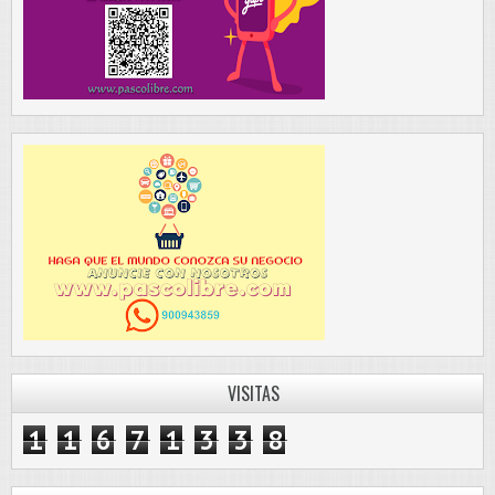
VISITAS
1
1
6
7
1
3
3
8