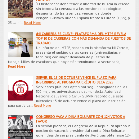
“El historiador debe tener la libertad de buscar la verdad
sin temor a la censura o a las presiones ideológicas,
desmontando las leyendas, vengan de donde
vengan” Gustavo Bueno, España frente a Europa (1999), p.
23.La hi…
Read More
¡MI CARRERA ES CLAVE!: PLATAFORMA DEL MTPE REVELA
TOP 10 DE CARRERAS CON MÁS DEMANDA DE PUESTOS DE
TRABAJO
Un informe del MTPE, basado en la plataforma Mi Carrera,
presenta el ranking de las carreras (universitarias y
técnicas) con mayor demanda de puestos de
trabajo. Miles de escolares que hoy están terminando la secundaria,…
Read More
SERVIR: EL 15 DE OCTUBRE VENCE EL PLAZO PARA
INSCRIBIRSE AL PROGRAMA CRÉDITO BECA 2025
Servidores públicos optan por seguir posgrados en las
500 mejores universidades del mundo.La Autoridad
Nacional del Servicio Civil – SERVIR recordó que este
miércoles 15 de octubre vence el plazo de inscripción
para participa…
Read More
CONGRESO VACA A DINA BOLUARTE CON 124 VOTOS A
FAVOR
En sesión plenaria, el Congreso de la República aprobó la
moción de vacancia presidencial contra Dina Boluarte,
quien deja de ser presidenta del Perú tras obtenerse 124