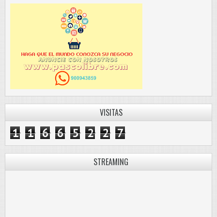
VISITAS
1
1
6
6
5
2
2
7
STREAMING