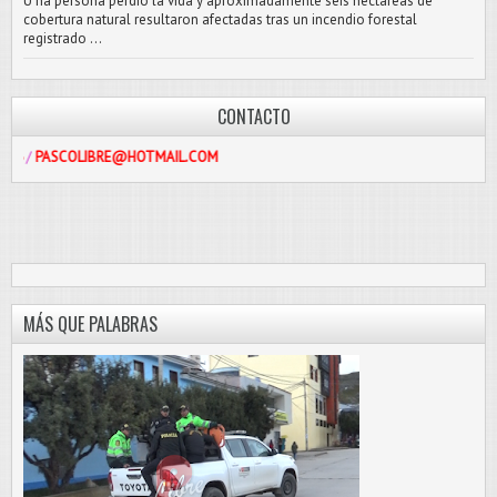
U na persona perdió la vida y aproximadamente seis hectáreas de
cobertura natural resultaron afectadas tras un incendio forestal
registrado ...
CONTACTO
OLIBRE@HOTMAIL.COM
MÁS QUE PALABRAS