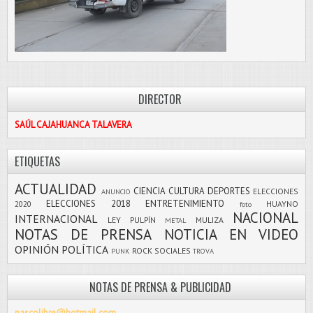
DIRECTOR
SAÚL CAJAHUANCA TALAVERA
ETIQUETAS
ACTUALIDAD
CIENCIA
CULTURA
DEPORTES
ELECCIONES
ANUNCIO
ELECCIONES 2018
ENTRETENIMIENTO
2020
HUAYNO
foto
NACIONAL
INTERNACIONAL
LEY PULPÍN
MULIZA
METAL
NOTAS DE PRENSA
NOTICIA EN VIDEO
OPINIÓN
POLÍTICA
ROCK
SOCIALES
PUNK
TROVA
NOTAS DE PRENSA & PUBLICIDAD
pascolibre@hotmail.com