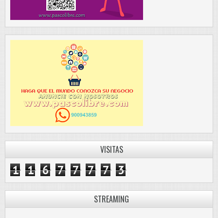
VISITAS
1
1
6
7
7
7
7
3
STREAMING