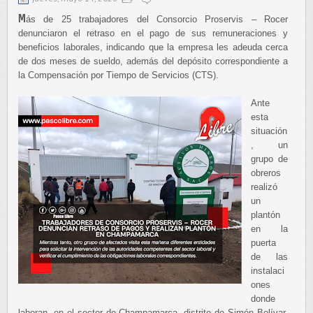
M
ás de 25 trabajadores del Consorcio Proservis – Rocer
denunciaron el retraso en el pago de sus remuneraciones y
beneficios laborales, indicando que la empresa les adeuda cerca
de dos meses de sueldo, además del depósito correspondiente a
la Compensación por Tiempo de Servicios (CTS).
Ante
esta
situación
, un
grupo de
obreros
realizó
un
plantón
en la
puerta
de las
instalaci
ones
donde
laboran, en el sector de Champamarca, distrito de Simón Bolívar,