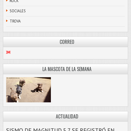
ROCK
SOCIALES
TROVA
CORREO
BRE@HOTMAIL.COM
LA MASCOTA DE LA SEMANA
ACTUALIDAD
SISMO DE MAGNITUD 5.7 SE REGISTRÓ EN