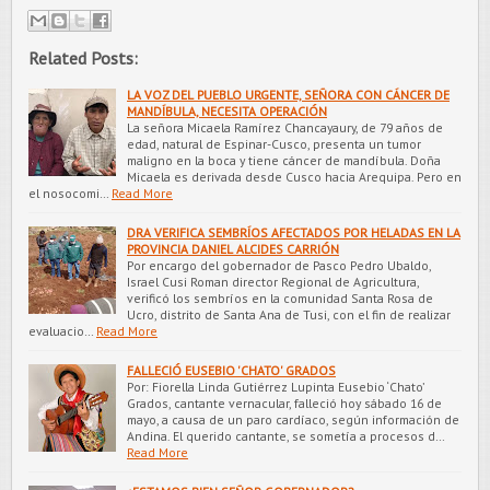
Related Posts:
LA VOZ DEL PUEBLO URGENTE, SEÑORA CON CÁNCER DE
MANDÍBULA, NECESITA OPERACIÓN
La señora Micaela Ramírez Chancayaury, de 79 años de
edad, natural de Espinar-Cusco, presenta un tumor
maligno en la boca y tiene cáncer de mandíbula. Doña
Micaela es derivada desde Cusco hacia Arequipa. Pero en
el nosocomi…
Read More
DRA VERIFICA SEMBRÍOS AFECTADOS POR HELADAS EN LA
PROVINCIA DANIEL ALCIDES CARRIÓN
Por encargo del gobernador de Pasco Pedro Ubaldo,
Israel Cusi Roman director Regional de Agricultura,
verificó los sembríos en la comunidad Santa Rosa de
Ucro, distrito de Santa Ana de Tusi, con el fin de realizar
evaluacio…
Read More
FALLECIÓ EUSEBIO 'CHATO' GRADOS
Por: Fiorella Linda Gutiérrez Lupinta Eusebio ‘Chato’
Grados, cantante vernacular, falleció hoy sábado 16 de
mayo, a causa de un paro cardíaco, según información de
Andina. El querido cantante, se sometía a procesos d…
Read More