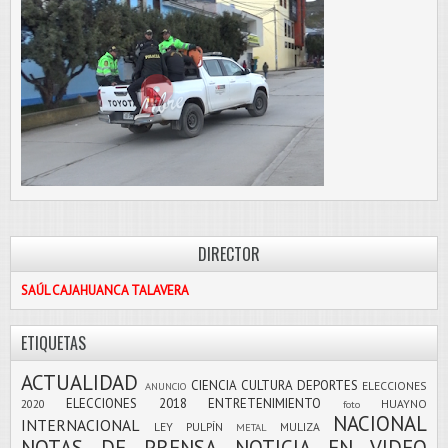
DIRECTOR
SAÚL CAJAHUANCA TALAVERA
ETIQUETAS
ACTUALIDAD
CIENCIA
CULTURA
DEPORTES
ELECCIONES
ANUNCIO
ELECCIONES 2018
ENTRETENIMIENTO
2020
HUAYNO
foto
NACIONAL
INTERNACIONAL
LEY PULPÍN
MULIZA
METAL
NOTAS DE PRENSA
NOTICIA EN VIDEO