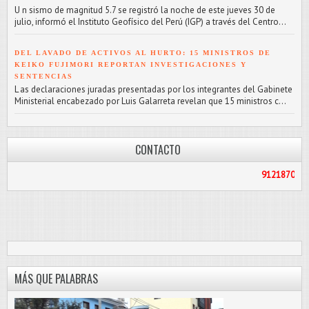
U n sismo de magnitud 5.7 se registró la noche de este jueves 30 de
julio, informó el Instituto Geofísico del Perú (IGP) a través del Centro...
DEL LAVADO DE ACTIVOS AL HURTO: 15 MINISTROS DE
KEIKO FUJIMORI REPORTAN INVESTIGACIONES Y
SENTENCIAS
L as declaraciones juradas presentadas por los integrantes del Gabinete
Ministerial encabezado por Luis Galarreta revelan que 15 ministros c...
CONTACTO
912187056
/
PASCOLIBR
MÁS QUE PALABRAS