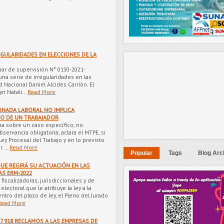
GULARIDADES EN ELECCIONES DE LA
nar de supervisión N° 0130-2021-
a serie de irregularidades en las
 Nacional Daniel Alcides Carrión. El
yn Natali…
Read More
NADA LABORAL NO IMPLICA
DO DE UN TRABAJADOR
a sobre un caso específico, no
ervancia obligatoria, aclara el MTPE, si
ey Procesal del Trabajo y en lo previsto
r …
Read More
Popular
Tags
Blog Arc
UE REGIRÁ SU ACTUACIÓN EN LAS
AS ERM-2022
fiscalizadoras, jurisdiccionales y de
lectoral que le atribuye la ley a la
tro del plazo de ley, el Pleno del Jurado
Read More
7 918 RECLAMOS A LAS EMPRESAS DE