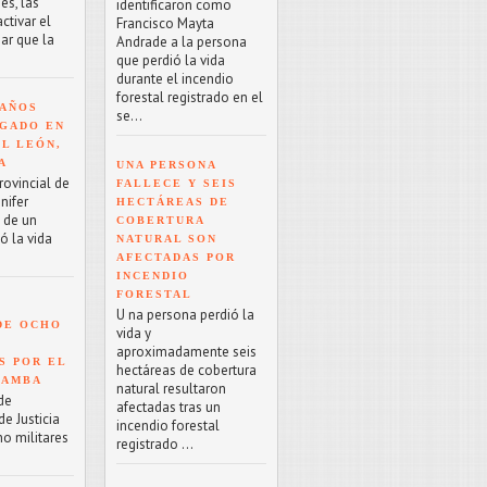
es, las
identificaron como
tivar el
Francisco Mayta
ar que la
Andrade a la persona
que perdió la vida
durante el incendio
forestal registrado en el
 AÑOS
se...
GADO EN
EL LEÓN,
A
UNA PERSONA
rovincial de
FALLECE Y SEIS
nifer
HECTÁREAS DE
o de un
COBERTURA
ó la vida
NATURAL SON
AFECTADAS POR
INCENDIO
FORESTAL
U na persona perdió la
DE OCHO
vida y
aproximadamente seis
S POR EL
hectáreas de cobertura
BAMBA
natural resultaron
de
afectadas tras un
e Justicia
incendio forestal
ho militares
registrado ...