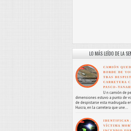
LO MÁS LEÍDO DE LA S
CAMIÓN QUED
BORDE DE VO
TRAS DESPIS
CARRETERA C
PASCO–YANA
U n camión de p
dimensiones estuvo a punto de v
de despistarse esta madrugada en
Huicra, en la carretera que une...
IDENTIFICAN 
VÍCTIMA MOR
INCENDIO FO