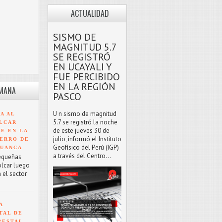
ACTUALIDAD
SISMO DE
MAGNITUD 5.7
SE REGISTRÓ
EN UCAYALI Y
FUE PERCIBIDO
EN LA REGIÓN
EMANA
PASCO
U n sismo de magnitud
A AL
5.7 se registró la noche
LCAR
de este jueves 30 de
TE EN LA
julio, informó el Instituto
ERRO DE
Geofísico del Perú (IGP)
HUANCA
a través del Centro...
equeñas
olcar luego
 el sector
A
TAL DE
RESTAL