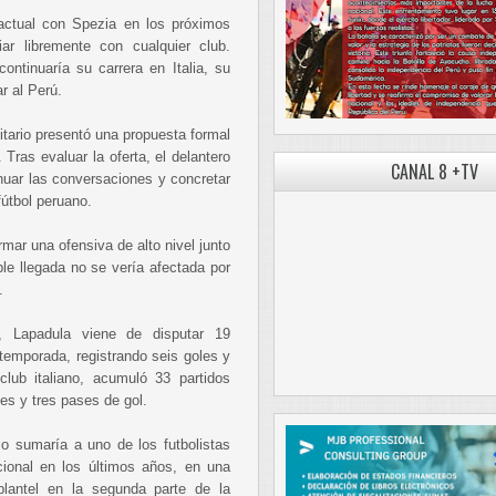
ractual con Spezia en los próximos
iar libremente con cualquier club.
ontinuaría su carrera en Italia, su
r al Perú.
tario presentó una propuesta formal
Tras evaluar la oferta, el delantero
CANAL 8 +TV
nuar las conversaciones y concretar
fútbol peruano.
mar una ofensiva de alto nivel junto
le llegada no se vería afectada por
.
, Lapadula viene de disputar 19
temporada, registrando seis goles y
club italiano, acumuló 33 partidos
es y tres pases de gol.
io sumaría a uno de los futbolistas
cional en los últimos años, en una
plantel en la segunda parte de la