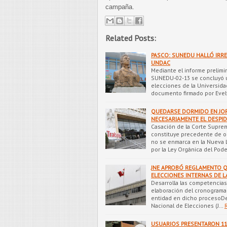
campaña.
Related Posts:
PASCO: SUNEDU HALLÓ IRRE
UNDAC
Mediante el informe prelimi
SUNEDU-02-13 se concluyó un
elecciones de la Universidad
documento firmado por Evel
QUEDARSE DORMIDO EN JOR
NECESARIAMENTE EL DESPI
Casación de la Corte Suprem
constituye precedente de obs
no se enmarca en la Nueva L
por la Ley Orgánica del Pode
JNE APROBÓ REGLAMENTO Q
ELECCIONES INTERNAS DE L
Desarrolla las competencias 
elaboración del cronograma e
entidad en dicho procesoDen
Nacional de Elecciones (J…
USUARIOS PRESENTARON 11