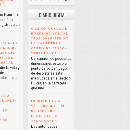
NCA
DIARIO DIGITAL
mo Francisco
erdió la
registrado en
CAMIÓN QUEDA AL
BORDE DE VOLCAR
TRAS DESPISTE EN
 FALLECE
LA CARRETERA
ÁREAS DE
CERRO DE PASCO–
NATURAL
YANAHUANCA
AS POR
U n camión de pequeñas
RESTAL
dimensiones estuvo a
ió la vida y
punto de volcar luego
 de
de despistarse esta
adas tras un
madrugada en el sector
Huicra, en la carretera
que une...
NTE A
ULARES:
IDENTIFICAN A
VÍCTIMA MORTAL
 SU
DE INCENDIO
FORESTAL EN
N DE
YANAHUANCA
L as autoridades