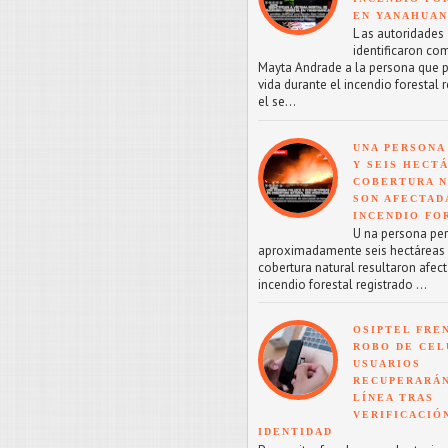
EN YANAHUA
L as autoridades
identificaron co
Mayta Andrade a la persona que p
vida durante el incendio forestal 
el se...
UNA PERSONA
Y SEIS HECT
COBERTURA 
SON AFECTAD
INCENDIO FO
U na persona perd
aproximadamente seis hectáreas
cobertura natural resultaron afect
incendio forestal registrado ...
OSIPTEL FRE
ROBO DE CEL
USUARIOS
RECUPERARÁN
LÍNEA TRAS
VERIFICACIÓ
IDENTIDAD