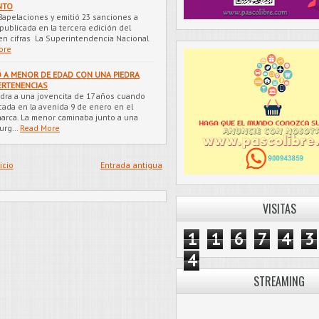
NTO
apelaciones y emitió 23 sanciones a
ublicada en la tercera edición del
en cifras La Superintendencia Nacional
ore
Ó A MENOR DE EDAD CON UNA PIEDRA
ERTENENCIAS
dra a una jovencita de 17 años cuando
cada en la avenida 9 de enero en el
rca. La menor caminaba junto a una
surg…
Read More
icio
Entrada antigua
VISITAS
1
1
6
7
4
3
4
STREAMING