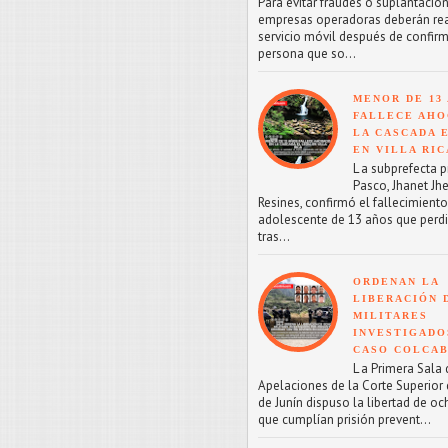
Para evitar fraudes o suplantacion
empresas operadoras deberán reac
servicio móvil después de confirm
persona que so...
MENOR DE 13
FALLECE AHO
LA CASCADA 
EN VILLA RIC
L a subprefecta p
Pasco, Jhanet Jhe
Resines, confirmó el fallecimient
adolescente de 13 años que perdi
tras...
ORDENAN LA
LIBERACIÓN 
MILITARES
INVESTIGADO
CASO COLCA
L a Primera Sala 
Apelaciones de la Corte Superior d
de Junín dispuso la libertad de oc
que cumplían prisión prevent...