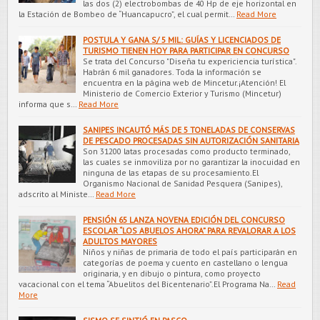
las dos (2) electrobombas de 40 Hp de eje horizontal en
la Estación de Bombeo de “Huancapucro”, el cual permit…
Read More
POSTULA Y GANA S/ 5 MIL: GUÍAS Y LICENCIADOS DE
TURISMO TIENEN HOY PARA PARTICIPAR EN CONCURSO
Se trata del Concurso "Diseña tu expericiencia turística".
Habrán 6 mil ganadores. Toda la información se
encuentra en la página web de Mincetur.¡Atención! El
Ministerio de Comercio Exterior y Turismo (Mincetur)
informa que s…
Read More
SANIPES INCAUTÓ MÁS DE 5 TONELADAS DE CONSERVAS
DE PESCADO PROCESADAS SIN AUTORIZACIÓN SANITARIA
Son 31200 latas procesadas como producto terminado,
las cuales se inmoviliza por no garantizar la inocuidad en
ninguna de las etapas de su procesamiento.El
Organismo Nacional de Sanidad Pesquera (Sanipes),
adscrito al Ministe…
Read More
PENSIÓN 65 LANZA NOVENA EDICIÓN DEL CONCURSO
ESCOLAR “LOS ABUELOS AHORA” PARA REVALORAR A LOS
ADULTOS MAYORES
Niños y niñas de primaria de todo el país participarán en
categorías de poema y cuento en castellano o lengua
originaria, y en dibujo o pintura, como proyecto
vacacional con el tema “Abuelitos del Bicentenario”.El Programa Na…
Read
More