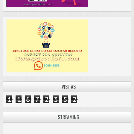
VISITAS
1
1
6
7
2
3
5
2
STREAMING