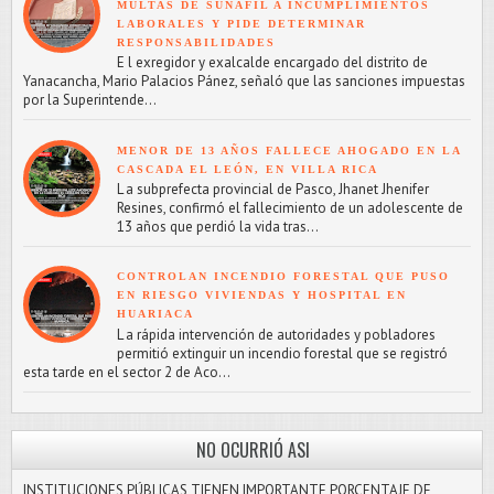
MULTAS DE SUNAFIL A INCUMPLIMIENTOS
LABORALES Y PIDE DETERMINAR
RESPONSABILIDADES
E l exregidor y exalcalde encargado del distrito de
Yanacancha, Mario Palacios Pánez, señaló que las sanciones impuestas
por la Superintende...
MENOR DE 13 AÑOS FALLECE AHOGADO EN LA
CASCADA EL LEÓN, EN VILLA RICA
L a subprefecta provincial de Pasco, Jhanet Jhenifer
Resines, confirmó el fallecimiento de un adolescente de
13 años que perdió la vida tras...
CONTROLAN INCENDIO FORESTAL QUE PUSO
EN RIESGO VIVIENDAS Y HOSPITAL EN
HUARIACA
L a rápida intervención de autoridades y pobladores
permitió extinguir un incendio forestal que se registró
esta tarde en el sector 2 de Aco...
NO OCURRIÓ ASI
INSTITUCIONES PÚBLICAS TIENEN IMPORTANTE PORCENTAJE DE