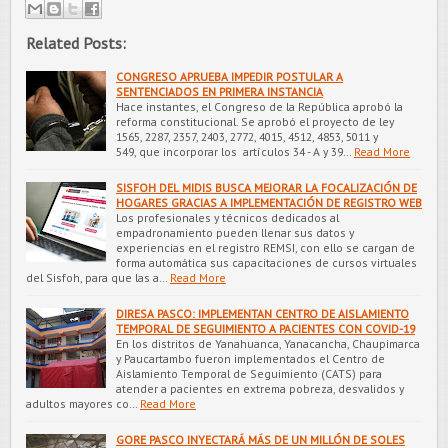
Related Posts:
CONGRESO APRUEBA IMPEDIR POSTULAR A
SENTENCIADOS EN PRIMERA INSTANCIA
Hace instantes, el Congreso de la República aprobó la
reforma constitucional. Se aprobó el proyecto de ley
1565, 2287, 2357, 2403, 2772, 4015, 4512, 4853, 5011 y
549, que incorporar los artículos 34 - A y 39…
Read More
SISFOH DEL MIDIS BUSCA MEJORAR LA FOCALIZACIÓN DE
HOGARES GRACIAS A IMPLEMENTACIÓN DE REGISTRO WEB
Los profesionales y técnicos dedicados al
empadronamiento pueden llenar sus datos y
experiencias en el registro REMSI, con ello se cargan de
forma automática sus capacitaciones de cursos virtuales
del Sisfoh, para que las a…
Read More
DIRESA PASCO: IMPLEMENTAN CENTRO DE AISLAMIENTO
TEMPORAL DE SEGUIMIENTO A PACIENTES CON COVID-19
En los distritos de Yanahuanca, Yanacancha, Chaupimarca
y Paucartambo fueron implementados el Centro de
Aislamiento Temporal de Seguimiento (CATS) para
atender a pacientes en extrema pobreza, desvalidos y
adultos mayores co…
Read More
GORE PASCO INYECTARÁ MÁS DE UN MILLÓN DE SOLES