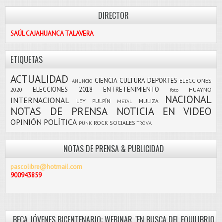
DIRECTOR
SAÚL CAJAHUANCA TALAVERA
ETIQUETAS
ACTUALIDAD
CIENCIA
CULTURA
DEPORTES
ELECCIONES
ANUNCIO
ELECCIONES 2018
ENTRETENIMIENTO
2020
HUAYNO
foto
NACIONAL
INTERNACIONAL
LEY PULPÍN
MULIZA
METAL
NOTAS DE PRENSA
NOTICIA EN VIDEO
OPINIÓN
POLÍTICA
ROCK
SOCIALES
PUNK
TROVA
NOTAS DE PRENSA & PUBLICIDAD
pascolibre@hotmail.com
900943859
BECA JÓVENES BICENTENARIO: WEBINAR "EN BUSCA DEL EQUILIBRIO