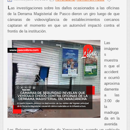
L
as investigaciones sobre los daños ocasionados a las oficinas
de la Derrama Magisterial de Pasco dieron un giro luego de que
cámaras de videovigilancia de establecimientos cercanos
captaran el momento en que un automóvil impactó contra el
frontis de la institución.
Las
imágene
s
muestra
n que el
accident
e ocurrió
aproxima
damente
a las
3:00 de
la
madruga
da en la
avenida
Los Próceres, en el distrito de Yanacancha, cuando un vehículo