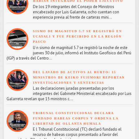
HABÍAN INTEGRADO EL PODER EJECUTIVO
De los 19 integrantes del Consejo de Ministros
encabezado por Luis Galarreta, ocho cuentan con
experiencia previa al frente de carteras mini...
SISMO DE MAGNITUD 5.7 SE REGISTRÓ EN
UCAYALI Y FUE PERCIBIDO EN LA REGIÓN
PASCO
U n sismo de magnitud 5.7 se registró la noche de este
jueves 30 de julio, informó el Instituto Geofísico del Perú
(IGP) a través del Centro...
DEL LAVADO DE ACTIVOS AL HURTO: 15
MINISTROS DE KEIKO FUJIMORI REPORTAN
INVESTIGACIONES Y SENTENCIAS
L as declaraciones juradas presentadas por los
integrantes del Gabinete Ministerial encabezado por Luis
Galarreta revelan que 15 ministros c...
TRIBUNAL CONSTITUCIONAL DECLARA
FUNDADO HABEAS CORPUS Y ORDENA LA
LIBERTAD DE OLLANTA HUMALA
E l Tribunal Constitucional (TC) declaró fundado el
recurso de habeas corpus presentado a favor del