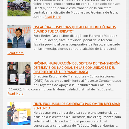
fallecieron al chocar contra un vehículo pesado de placa
S0Z-992, hecho ocurrió esta mañana en la carretera
central, en el distrito de Muquiyauyo, Provincia de Jauja,
Junín…
Read More
FISCAL “HAY SOSPECHAS QUE ALCALDE OMITIÓ DATOS
CUANDO FUE CANDIDATO”
Foto Redes Pasco Libre dialogó con Florencio Vásquez
Chuquihuaccha, fiscal provincial penal de la tercera
fiscalía provincial penal corporativa de Pasco, encargado
en las investigaciones contra el alcalde de la provinci…
Read More
PRÓXIMA INAUGURACIÓN DEL SISTEMA DE TRANSMISIÓN
DE TELEVISIÓN NACIONAL EN LAS COMUNIDADES DEL
DISTRITO DE TÁPUC Y YANAHUANCA
Dirección Regional de Transportes y Comunicaciones
(DRTC) Pasco, en cumplimiento al Proyecto Conglomerado
de Proyectos de Apoyo a la Comunicación Comunal
(CCPACC), firmó convenio con la Municipalidad distrital de Tapúc y el…
Read More
PIDEN EXCLUSIÓN DE CANDIDATO POR OMITIR DECLARAR
SENTENCIA
No declarar en su hoja de vida sobre una sentencia por
omisión a la asistencia alimentaria, fue el argumento para
solicitar al JEE la exclusión del proceso electoral
congresal la candidatura de Teódulo Quispe Huertas. …