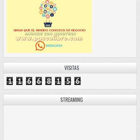
VISITAS
1
1
6
6
8
1
5
6
STREAMING