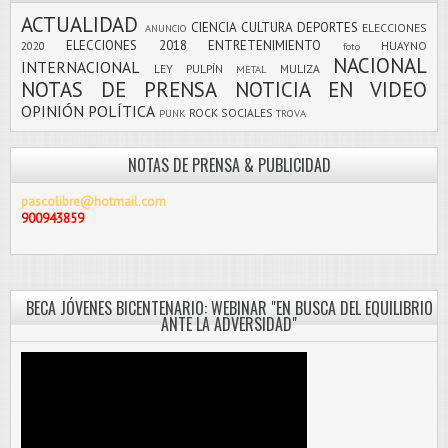
ACTUALIDAD
CIENCIA
CULTURA
DEPORTES
ELECCIONES
ANUNCIO
ELECCIONES 2018
ENTRETENIMIENTO
2020
HUAYNO
foto
NACIONAL
INTERNACIONAL
LEY PULPÍN
MULIZA
METAL
NOTAS DE PRENSA
NOTICIA EN VIDEO
OPINIÓN
POLÍTICA
ROCK
SOCIALES
PUNK
TROVA
NOTAS DE PRENSA & PUBLICIDAD
pascolibre@hotmail.com
900943859
BECA JÓVENES BICENTENARIO: WEBINAR "EN BUSCA DEL EQUILIBRIO
ANTE LA ADVERSIDAD"