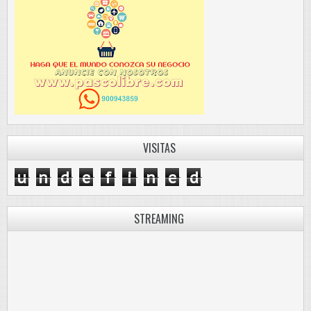
VISITAS
u
n
d
e
f
i
n
e
d
STREAMING