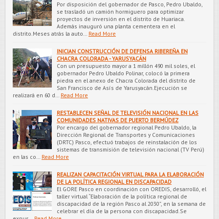
Por disposición del gobernador de Pasco, Pedro Ubaldo,
se trasladó un camión hormiguero para optimizar
proyectos de inversión en el distrito de Huariaca.
Además inauguró una planta cementera en el
distrito.Meses atrás la auto…
Read More
INICIAN CONSTRUCCIÓN DE DEFENSA RIBEREÑA EN
CHACRA COLORADA - YARUSYACÁN
Con un presupuesto mayor a 1 millón 490 mil soles, el
gobernador Pedro Ubaldo Polinar, colocó la primera
piedra en el anexo de Chacra Colorada del distrito de
San Francisco de Asís de Yarusyacán.Ejecución se
realizará en 60 d…
Read More
RESTABLECEN SEÑAL DE TELEVISIÓN NACIONAL EN LAS
COMUNIDADES NATIVAS DE PUERTO BERMÚDEZ
Por encargo del gobernador regional Pedro Ubaldo, la
Dirección Regional de Transportes y Comunicaciones
(DRTC) Pasco, efectuó trabajos de reinstalación de los
sistemas de transmisión de televisión nacional (TV Perú)
en las co…
Read More
REALIZAN CAPACITACIÓN VIRTUAL PARA LA ELABORACIÓN
DE LA POLÍTICA REGIONAL EN DISCAPACIDAD
El GORE Pasco en coordinación con OREDIS, desarrolló, el
taller virtual “Elaboración de la política regional de
discapacidad de la región Pasco al 2030”, en la semana de
celebrar el día de la persona con discapacidad.Se
expus…
Read More