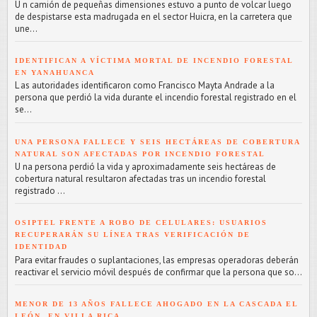
U n camión de pequeñas dimensiones estuvo a punto de volcar luego
de despistarse esta madrugada en el sector Huicra, en la carretera que
une...
IDENTIFICAN A VÍCTIMA MORTAL DE INCENDIO FORESTAL
EN YANAHUANCA
L as autoridades identificaron como Francisco Mayta Andrade a la
persona que perdió la vida durante el incendio forestal registrado en el
se...
UNA PERSONA FALLECE Y SEIS HECTÁREAS DE COBERTURA
NATURAL SON AFECTADAS POR INCENDIO FORESTAL
U na persona perdió la vida y aproximadamente seis hectáreas de
cobertura natural resultaron afectadas tras un incendio forestal
registrado ...
OSIPTEL FRENTE A ROBO DE CELULARES: USUARIOS
RECUPERARÁN SU LÍNEA TRAS VERIFICACIÓN DE
IDENTIDAD
Para evitar fraudes o suplantaciones, las empresas operadoras deberán
reactivar el servicio móvil después de confirmar que la persona que so...
MENOR DE 13 AÑOS FALLECE AHOGADO EN LA CASCADA EL
LEÓN, EN VILLA RICA