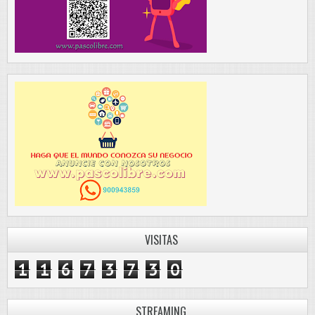
VISITAS
1
1
6
7
3
7
3
0
STREAMING