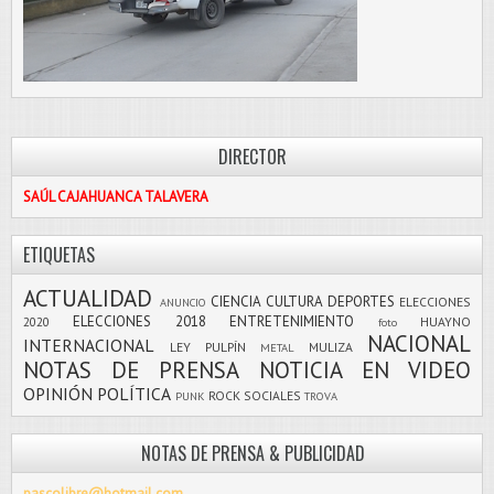
DIRECTOR
SAÚL CAJAHUANCA TALAVERA
ETIQUETAS
ACTUALIDAD
CIENCIA
CULTURA
DEPORTES
ELECCIONES
ANUNCIO
ELECCIONES 2018
ENTRETENIMIENTO
2020
HUAYNO
foto
NACIONAL
INTERNACIONAL
LEY PULPÍN
MULIZA
METAL
NOTAS DE PRENSA
NOTICIA EN VIDEO
OPINIÓN
POLÍTICA
ROCK
SOCIALES
PUNK
TROVA
NOTAS DE PRENSA & PUBLICIDAD
pascolibre@hotmail.com