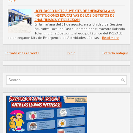
More
UGEL PASCO DISTRIBUYE KITS DE EMERGENCIA A 15
INSTITUCIONES EDUCATIVAS DE LOS DISTRITOS DE
CHAUPIMARCA Y TICLACAYAN
En la mañana del 01 de agosto, en la Unidad de Gestión
Educativa Local de Pasco liderado por el Maestro Rolando
Tolentino Cristóbal junto al equipo técnico del PREVAED
se entregaron Kits de Emergencia de Actividades Lúdicas…
Read More
Entrada más reciente
Inicio
Entrada antigua