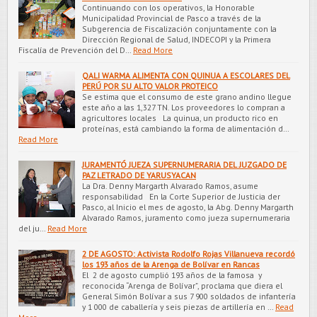
Continuando con los operativos, la Honorable
Municipalidad Provincial de Pasco a través de la
Subgerencia de Fiscalización conjuntamente con la
Dirección Regional de Salud, INDECOPI y la Primera
Fiscalía de Prevención del D…
Read More
QALI WARMA ALIMENTA CON QUINUA A ESCOLARES DEL
PERÚ POR SU ALTO VALOR PROTEICO
Se estima que el consumo de este grano andino llegue
este año a las 1,327 TN. Los proveedores lo compran a
agricultores locales La quinua, un producto rico en
proteínas, está cambiando la forma de alimentación d…
Read More
JURAMENTÓ JUEZA SUPERNUMERARIA DEL JUZGADO DE
PAZ LETRADO DE YARUSYACAN
La Dra. Denny Margarth Alvarado Ramos, asume
responsabilidad En la Corte Superior de Justicia der
Pasco, al Inicio el mes de agosto, la Abg. Denny Margarth
Alvarado Ramos, juramento como jueza supernumeraria
del ju…
Read More
2 DE AGOSTO: Activista Rodolfo Rojas Villanueva recordó
los 193 años de la Arenga de Bolívar en Rancas
El 2 de agosto cumplió 193 años de la famosa y
reconocida “Arenga de Bolívar”, proclama que diera el
General Simón Bolívar a sus 7 900 soldados de infantería
y 1 000 de caballería y seis piezas de artillería en …
Read