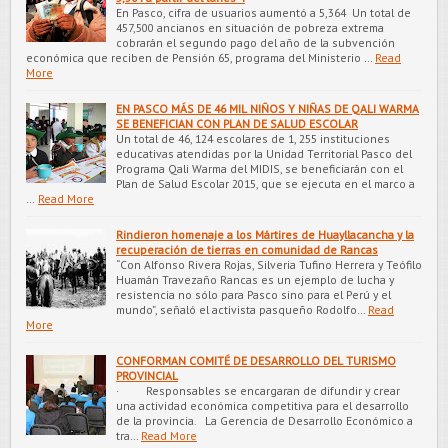
En Pasco, cifra de usuarios aumentó a 5,364 Un total de
457,500 ancianos en situación de pobreza extrema
cobrarán el segundo pago del año de la subvención
económica que reciben de Pensión 65, programa del Ministerio …
Read
More
EN PASCO MÁS DE 46 MIL NIÑOS Y NIÑAS DE QALI WARMA
SE BENEFICIAN CON PLAN DE SALUD ESCOLAR
Un total de 46, 124 escolares de 1, 255 instituciones
educativas atendidas p​or la Unidad Territorial Pasco del
Programa Qali Warma del MIDIS, se beneficiarán con el
Plan de Salud Escolar 2015, que se ejecuta en el marco a
…
Read More
Rindieron homenaje a los Mártires de Huayllacancha y la
recuperación de tierras en comunidad de Rancas
“Con Alfonso Rivera Rojas, Silveria Tufino Herrera y Teófilo
Huamán Travezaño Rancas es un ejemplo de lucha y
resistencia no sólo para Pasco sino para el Perú y el
mundo”, señaló el activista pasqueño Rodolfo…
Read
More
CONFORMAN COMITÉ DE DESARROLLO DEL TURISMO
PROVINCIAL
· Responsables se encargaran de difundir y crear
una actividad económica competitiva para el desarrollo
de la provincia. La Gerencia de Desarrollo Económico a
tra…
Read More