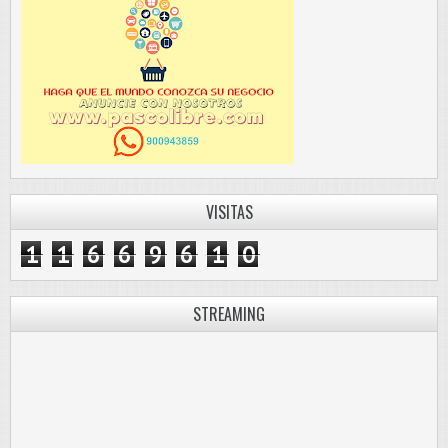
VISITAS
1
1
6
6
9
6
1
0
STREAMING