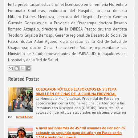
En la presentación estuvieron el licenciado en enfermería Florentino
Fortunato Contreras, exdirector del Hospital; cirujana dentista
Milagro Estares Mendoza, directora del Hospital Ernesto German
Guzmán Gonzales de la Provincia de Oxapampa; doctora Rosario
Romero Arzapalo, directora de la DIRESA Pasco; cirujano dentista
Teodoro Grijalba Berrospi, Gerente regional de Desarrollo Social de
Pasco; doctor Adan Agüero Ricra, director de la Red de Salud de
Oxapampa; doctor Oscar Casavalente Vidarte, representante del
Ministerio de Salud; representantes de PARSALUD, trabajadores del
Hospital y de la Red de Salud.
Related Posts:
COLOCARON RÓTULOS ELABORADOS EN SISTEMA
BRAILLE EN OFICINAS DE LA COMUNA PROVINCIAL
La Honorable Municipalidad Provincial de Pasco en
coordinación con la Oficina Regional de Atención a las
Personas con Discapacidad (OREDIS) Pasco, realizó la
colocación de rótulos elaborados en sistema braille en
las…
Read More
A nivel nacional Más de 457 mil usuarios de Pensión 65
cobrarán su segundo pago del año y en Pasco serán
5,364 a partir del lunes 4