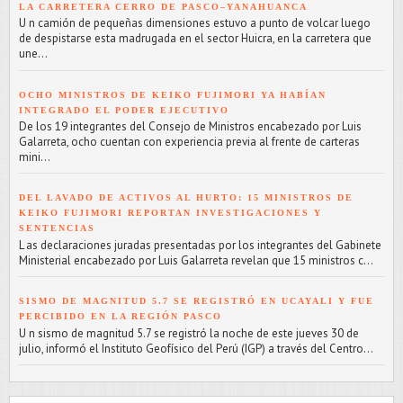
LA CARRETERA CERRO DE PASCO–YANAHUANCA
U n camión de pequeñas dimensiones estuvo a punto de volcar luego
de despistarse esta madrugada en el sector Huicra, en la carretera que
une...
OCHO MINISTROS DE KEIKO FUJIMORI YA HABÍAN
INTEGRADO EL PODER EJECUTIVO
De los 19 integrantes del Consejo de Ministros encabezado por Luis
Galarreta, ocho cuentan con experiencia previa al frente de carteras
mini...
DEL LAVADO DE ACTIVOS AL HURTO: 15 MINISTROS DE
KEIKO FUJIMORI REPORTAN INVESTIGACIONES Y
SENTENCIAS
L as declaraciones juradas presentadas por los integrantes del Gabinete
Ministerial encabezado por Luis Galarreta revelan que 15 ministros c...
SISMO DE MAGNITUD 5.7 SE REGISTRÓ EN UCAYALI Y FUE
PERCIBIDO EN LA REGIÓN PASCO
U n sismo de magnitud 5.7 se registró la noche de este jueves 30 de
julio, informó el Instituto Geofísico del Perú (IGP) a través del Centro...