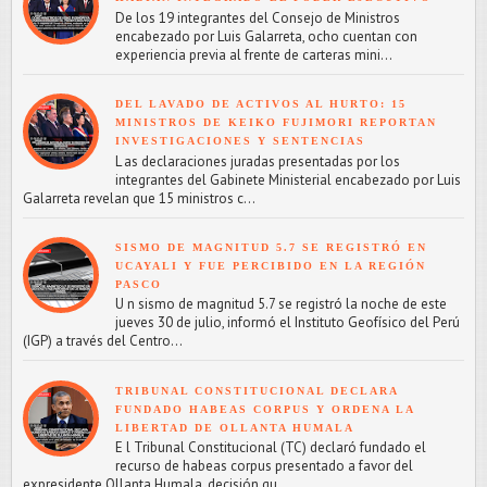
De los 19 integrantes del Consejo de Ministros
encabezado por Luis Galarreta, ocho cuentan con
experiencia previa al frente de carteras mini...
DEL LAVADO DE ACTIVOS AL HURTO: 15
MINISTROS DE KEIKO FUJIMORI REPORTAN
INVESTIGACIONES Y SENTENCIAS
L as declaraciones juradas presentadas por los
integrantes del Gabinete Ministerial encabezado por Luis
Galarreta revelan que 15 ministros c...
SISMO DE MAGNITUD 5.7 SE REGISTRÓ EN
UCAYALI Y FUE PERCIBIDO EN LA REGIÓN
PASCO
U n sismo de magnitud 5.7 se registró la noche de este
jueves 30 de julio, informó el Instituto Geofísico del Perú
(IGP) a través del Centro...
TRIBUNAL CONSTITUCIONAL DECLARA
FUNDADO HABEAS CORPUS Y ORDENA LA
LIBERTAD DE OLLANTA HUMALA
E l Tribunal Constitucional (TC) declaró fundado el
recurso de habeas corpus presentado a favor del
expresidente Ollanta Humala, decisión qu...