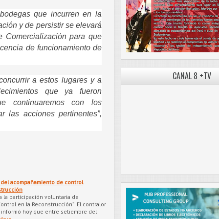
bodegas que incurren en la
ación y de persistir se elevará
e Comercialización para que
licencia de funcionamiento de
CANAL 8 +TV
oncurrir a estos lugares y a
blecimientos que ya fueron
que continuaremos con los
r las acciones pertinentes”,
 del acompañamiento de control
trucción
a la participación voluntaria de
ntrol en la Reconstrucción” El contralor
, informó hoy que entre setiembre del
More