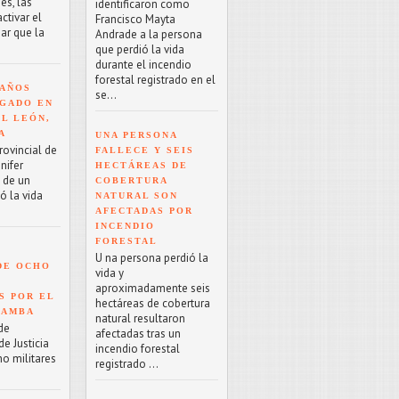
es, las
identificaron como
tivar el
Francisco Mayta
ar que la
Andrade a la persona
que perdió la vida
durante el incendio
forestal registrado en el
 AÑOS
se...
GADO EN
EL LEÓN,
A
UNA PERSONA
rovincial de
FALLECE Y SEIS
nifer
HECTÁREAS DE
o de un
COBERTURA
ó la vida
NATURAL SON
AFECTADAS POR
INCENDIO
FORESTAL
U na persona perdió la
DE OCHO
vida y
aproximadamente seis
S POR EL
hectáreas de cobertura
BAMBA
natural resultaron
de
afectadas tras un
e Justicia
incendio forestal
ho militares
registrado ...