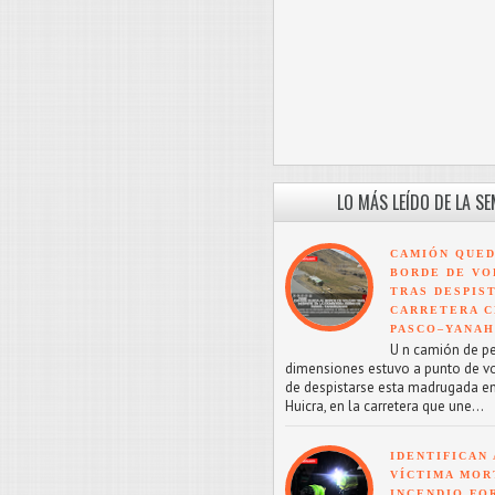
LO MÁS LEÍDO DE LA S
CAMIÓN QUED
BORDE DE VO
TRAS DESPIS
CARRETERA C
PASCO–YANA
U n camión de p
dimensiones estuvo a punto de v
de despistarse esta madrugada en
Huicra, en la carretera que une...
IDENTIFICAN 
VÍCTIMA MOR
INCENDIO FO