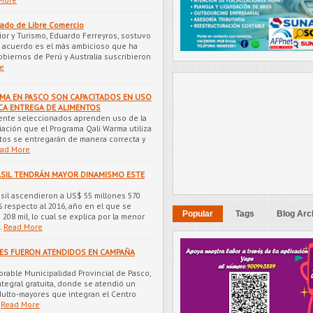
atado de Libre Comercio
ior y Turismo, Eduardo Ferreyros, sostuvo
e acuerdo es el más ambicioso que ha
obiernos de Perú y Australia suscribieron
e
MA EN PASCO SON CAPACITADOS EN USO
ICA ENTREGA DE ALIMENTOS
ente seleccionados aprenden uso de la
ación que el Programa Qali Warma utiliza
ntos se entregarán de manera correcta y
ad More
SIL TENDRÁN MAYOR DINAMISMO ESTE
sil ascendieron a US$ 55 millones 570
% respecto al 2016, año en el que se
Popular
Tags
Blog Arc
208 mil, lo cual se explica por la menor
…
Read More
ES FUERON ATENDIDOS EN CAMPAÑA
orable Municipalidad Provincial de Pasco,
ntegral gratuita, donde se atendió un
ulto-mayores que integran el Centro
Read More