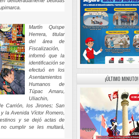
en deliberadamente bebidas
aupimarca.
Martín Quispe
Herrera, titular
del área de
Fiscalización,
informó que la
identificación se
efectuó en los
Asentamientos
¡ÚLTIMO MINUTO!
Humanos de
Túpac Amaru,
Uliachin,
e Carrión, los Jirones; San
 y la Avenida Víctor Romero,
estinos y se dejó actas de
no cumplir se les multará,