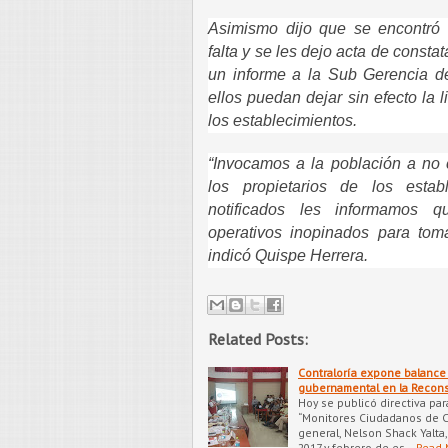
Asimismo dijo que se encontró 
falta y se les dejo acta de constat
un informe a la Sub Gerencia d
ellos puedan dejar sin efecto la 
los establecimientos.
“Invocamos a la población a no c
los propietarios de los esta
notificados les informamos 
operativos inopinados para toma
indicó Quispe Herrera.
Related Posts:
Contraloría expone balance
gubernamental en la Recons
Hoy se publicó directiva par
“Monitores Ciudadanos de Co
general, Nelson Shack Yalta
2017 y febrero de es…
Read 