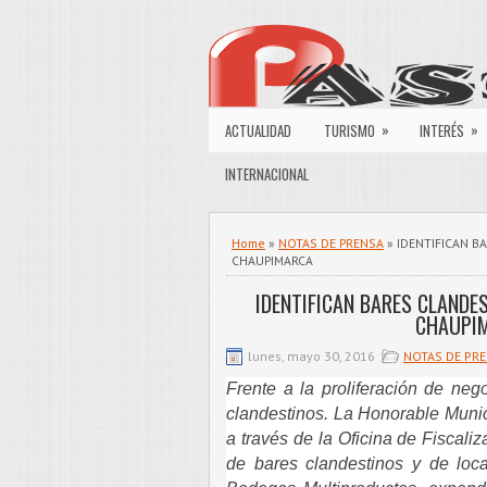
»
»
ACTUALIDAD
TURISMO
INTERÉS
INTERNACIONAL
Home
»
NOTAS DE PRENSA
» IDENTIFICAN B
CHAUPIMARCA
IDENTIFICAN BARES CLANDES
CHAUPI
lunes, mayo 30, 2016
NOTAS DE PR
Frente a la proliferación de neg
clandestinos. La Honorable Munic
a través de la Oficina de Fiscaliza
de bares clandestinos y de loc