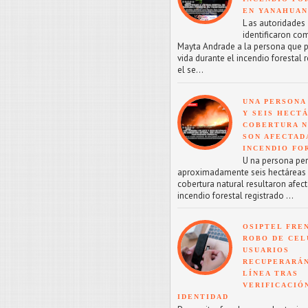
EN YANAHUA
L as autoridades
identificaron co
Mayta Andrade a la persona que p
vida durante el incendio forestal 
el se...
UNA PERSONA
Y SEIS HECT
COBERTURA 
SON AFECTAD
INCENDIO FO
U na persona perd
aproximadamente seis hectáreas
cobertura natural resultaron afect
incendio forestal registrado ...
OSIPTEL FRE
ROBO DE CEL
USUARIOS
RECUPERARÁN
LÍNEA TRAS
VERIFICACIÓ
IDENTIDAD