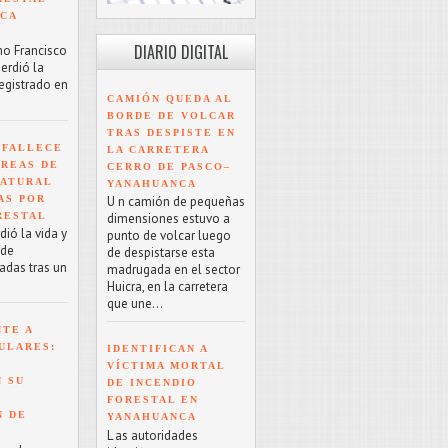
NCA
DIARIO DIGITAL
mo Francisco
erdió la
registrado en
CAMIÓN QUEDA AL
BORDE DE VOLCAR
TRAS DESPISTE EN
 FALLECE
LA CARRETERA
ÁREAS DE
CERRO DE PASCO–
NATURAL
YANAHUANCA
AS POR
U n camión de pequeñas
RESTAL
dimensiones estuvo a
ió la vida y
punto de volcar luego
 de
de despistarse esta
adas tras un
madrugada en el sector
Huicra, en la carretera
que une...
NTE A
ULARES:
IDENTIFICAN A
VÍCTIMA MORTAL
 SU
DE INCENDIO
FORESTAL EN
N DE
YANAHUANCA
L as autoridades