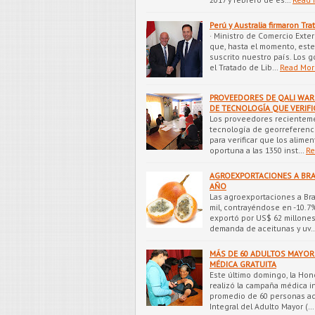
Perú y Australia firmaron Tr
· Ministro de Comercio Exter
que, hasta el momento, est
suscrito nuestro país. Los g
el Tratado de Lib…
Read Mor
PROVEEDORES DE QALI WAR
DE TECNOLOGÍA QUE VERIF
Los proveedores recientem
tecnología de georreferenci
para verificar que los alime
oportuna a las 1350 inst…
Re
AGROEXPORTACIONES A BRA
AÑO
Las agroexportaciones a Bra
mil, contrayéndose en -10.7
exportó por US$ 62 millones 
demanda de aceitunas y uv
MÁS DE 60 ADULTOS MAYOR
MÉDICA GRATUITA
Este último domingo, la Hon
realizó la campaña médica i
promedio de 60 personas ad
Integral del Adulto Mayor (…