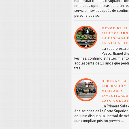
Para evitar fraudes o suplantacion
empresas operadoras deberán reac
servicio móvil después de confirm
persona que so...
MENOR DE 13
FALLECE AHO
LA CASCADA 
EN VILLA RIC
L a subprefecta p
Pasco, Jhanet Jhe
Resines, confirmó el fallecimient
adolescente de 13 años que perdi
tras...
ORDENAN LA
LIBERACIÓN 
MILITARES
INVESTIGADO
CASO COLCA
L a Primera Sala 
Apelaciones de la Corte Superior d
de Junín dispuso la libertad de oc
que cumplían prisión prevent...