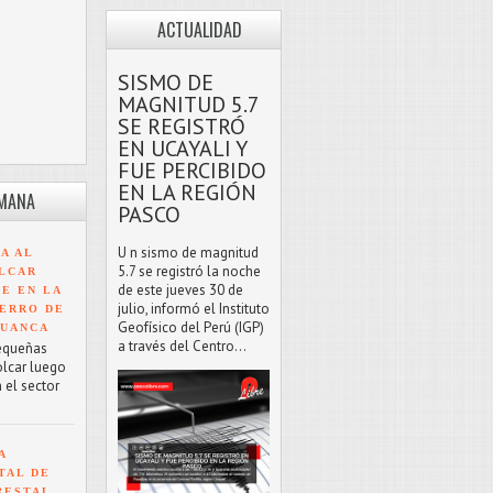
ACTUALIDAD
SISMO DE
MAGNITUD 5.7
SE REGISTRÓ
EN UCAYALI Y
FUE PERCIBIDO
EN LA REGIÓN
EMANA
PASCO
U n sismo de magnitud
A AL
5.7 se registró la noche
LCAR
de este jueves 30 de
TE EN LA
julio, informó el Instituto
ERRO DE
Geofísico del Perú (IGP)
HUANCA
a través del Centro...
equeñas
olcar luego
 el sector
A
TAL DE
RESTAL