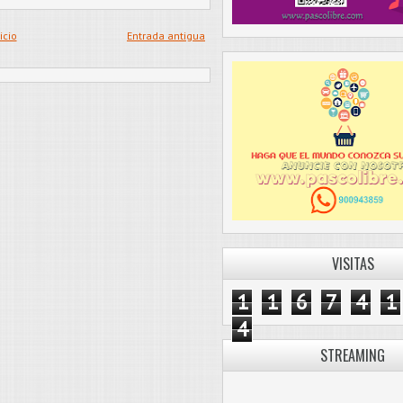
icio
Entrada antigua
VISITAS
1
1
6
7
4
1
4
STREAMING