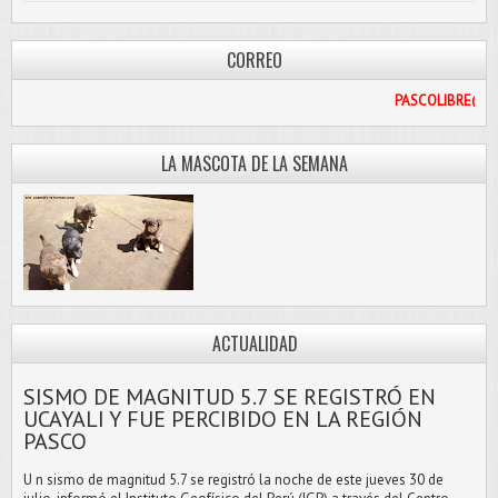
CORREO
PAS
LA MASCOTA DE LA SEMANA
ACTUALIDAD
SISMO DE MAGNITUD 5.7 SE REGISTRÓ EN
UCAYALI Y FUE PERCIBIDO EN LA REGIÓN
PASCO
U n sismo de magnitud 5.7 se registró la noche de este jueves 30 de