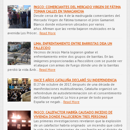
PASCO: COMERCIANTES DEL MERCADO VIRGEN DE FÁTIMA
TOMAN CALLES EN YANACANCHA
Desde cerca de las 4 de la madrugada comerciantes del
Mercado Virgen de Fátima tomaron el jirón Gamaniel
Blanco donde estuvieron ubicados por varios
años. Afirman que las venta bajaron reubicados en la
avenida Los Prócer…
Read More
LIMA: ENFRENTAMIENTO ENTRE BARRISTAS DEJA UN
FALLECIDO
Vecinos de Jesús María lograron grabar el
enfrentamiento entre dos grupos de barritas. En las
imágenes proporcionadas a Pascolibre.com se puede ver
el ataque con armas de fuego dónde uno de lo barritas
perdió la vida.&nb…
Read More
HACE 5 AÑOS CATALUÑA DECLARÓ SU INDEPENDENCIA
El 27 de octubre de 2017, después de una década de
manifestaciones multitudinarias, Cataluña organizó un
referéndum de autodeterminación sin el consentimiento
del Estado español. Lo hizo a pesar de todo porque
España se negab…
Read More
PASCO: CALEFACTOR HABRÍA CAUSADO INCEDIO DE
VIVIENDA DONDE FALLECIERON TRES PERSONAS
Las primeras investigaciones revelaron que la explosión
de un calefactor habría originado un incendio que cobró
la vida de tres integrantes de una familia en el distrito de