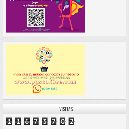
VISITAS
1
1
6
7
3
7
0
2