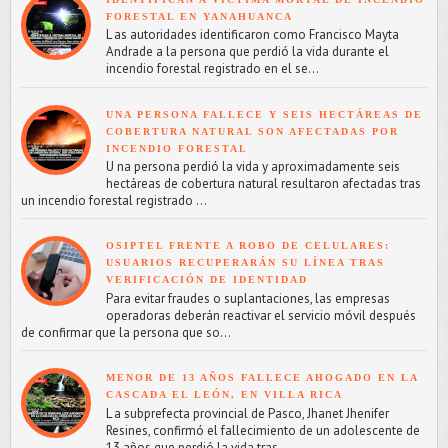
FORESTAL EN YANAHUANCA
L as autoridades identificaron como Francisco Mayta
Andrade a la persona que perdió la vida durante el
incendio forestal registrado en el se...
UNA PERSONA FALLECE Y SEIS HECTÁREAS DE
COBERTURA NATURAL SON AFECTADAS POR
INCENDIO FORESTAL
U na persona perdió la vida y aproximadamente seis
hectáreas de cobertura natural resultaron afectadas tras
un incendio forestal registrado ...
OSIPTEL FRENTE A ROBO DE CELULARES:
USUARIOS RECUPERARÁN SU LÍNEA TRAS
VERIFICACIÓN DE IDENTIDAD
Para evitar fraudes o suplantaciones, las empresas
operadoras deberán reactivar el servicio móvil después
de confirmar que la persona que so...
MENOR DE 13 AÑOS FALLECE AHOGADO EN LA
CASCADA EL LEÓN, EN VILLA RICA
L a subprefecta provincial de Pasco, Jhanet Jhenifer
Resines, confirmó el fallecimiento de un adolescente de
13 años que perdió la vida tras...