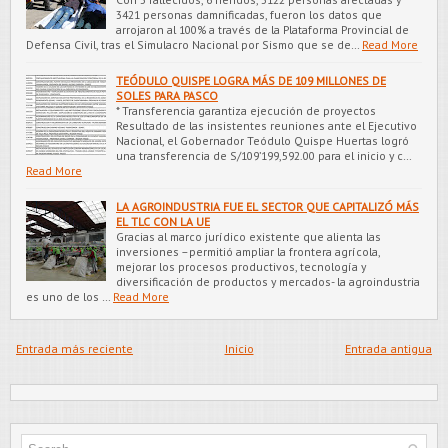
3421 personas damnificadas, fueron los datos que
arrojaron al 100% a través de la Plataforma Provincial de
Defensa Civil, tras el Simulacro Nacional por Sismo que se de…
Read More
TEÓDULO QUISPE LOGRA MÁS DE 109 MILLONES DE
SOLES PARA PASCO
* Transferencia garantiza ejecución de proyectos
Resultado de las insistentes reuniones ante el Ejecutivo
Nacional, el Gobernador Teódulo Quispe Huertas logró
una transferencia de S/109’199,592.00 para el inicio y c…
Read More
LA AGROINDUSTRIA FUE EL SECTOR QUE CAPITALIZÓ MÁS
EL TLC CON LA UE
Gracias al marco jurídico existente que alienta las
inversiones –permitió ampliar la frontera agrícola,
mejorar los procesos productivos, tecnología y
diversificación de productos y mercados- la agroindustria
es uno de los …
Read More
Entrada más reciente
Inicio
Entrada antigua