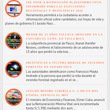
JNE PONE A DISPOSICIÓN PLATAFORMA VOTO
INFORMADO PARA LAS ELECCIONES
REGIONALES Y MUNICIPALES 2026
Herramienta permitirá a la ciudadanía acceder a
información oficial sobre candidatos, sus hojas de vida y
planes de gobierno E l Jurado Naci...
MENOR DE 13 AÑOS FALLECE AHOGADO EN LA
CASCADA EL LEÓN, EN VILLA RICA
L a subprefecta provincial de Pasco, Jhanet Jhenifer
Resines, confirmó el fallecimiento de un adolescente de
13 años que perdió la vida tras...
IDENTIFICAN A VÍCTIMA MORTAL DE INCENDIO
FORESTAL EN YANAHUANCA
L as autoridades identificaron como Francisco Mayta
Andrade a la persona que perdió la vida durante el
incendio forestal registrado en el se...
SUELDO MÍNIMO SUBIRÍA A S/ 1.300 EN DOS
ETAPAS, ANUNCIA EL MEF
E l ministro de Economía y Finanzas, Elmer Cuba, anunció
que la Remuneración Mínima Vital será incrementada
hasta S/ 1.300, mediante dos aum...