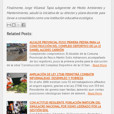
Finalmente, Jorge Villareal Tapia subgerente de Medio Ambientes y
Mantenimiento, saludó la iniciativa de su director y plana docente para
llevar a consolidarlo como una institución educativa ecológica.
Related Posts:
ALCALDE PROVINCIAL PUSO PRIMERA PIEDRA PARA LA
CONSTRUCCIÓN DEL COMPLEJO DEPORTIVO DE LA I.E
DANIEL ALCIDES CARRIÓN
Cumpliendo compromisos. El Alcalde de la Comuna
Provincial de Pasco Martin Solís Adrianzen, acompañado
de los regidores, puso la primera piedra para la ejecución
de la obra “Construcción del Complejo Deportivo de la I.E Dan…
Read More
AMPLIACIÓN DE LEY 27360 PERMITIRÁ COMBATIR
INFORMALIDAD, DESEMPLEO Y POBREZA
En el año 2000 existían solo 55 mil trabajadores afiliados
al seguro agrario, gracias a la Ley 27360 hoy son 359 mil.
Presidente de gremio Juan Varilias, lamentó que ciertas
posiciones ideológicas traten de aliment…
Read More
CON ACTITUD RESILIENTE, POBLACIÓN PARTICIPA DEL
SIMULACRO NACIONAL POR SISMO LIDERADO POR LA
GESTIÓN EDIL
Con 3 fallecidos, 6 heridos, 3122 personas afectadas y