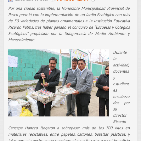
Por una ciudad sostenible, la Honorable Municipalidad Provincial de
Pasco premió con la implementación de un Jardín Ecológico con más
de 50 variedades de plantas ornamentales a la Institución Educativa
Ricardo Palma, tras haber ganado el concurso de “Escuelas y Colegios
Ecológicos” propiciado por la Subgerencia de Medio Ambiente y
Mantenimiento.
Durante
la
actividad,
docentes
y
estudiant
es
encabeza
dos por
su
director
Ricardo
Cancapa Hancco llegaron a sobrepasar más de los 700 kilos en
materiales reciclables, entre papeles, cartones, botellas plásticas, y
latas que a la postre serán transformadas en frazadas para el beneficio