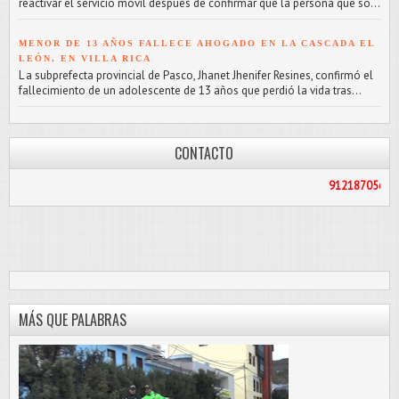
reactivar el servicio móvil después de confirmar que la persona que so...
MENOR DE 13 AÑOS FALLECE AHOGADO EN LA CASCADA EL
LEÓN, EN VILLA RICA
L a subprefecta provincial de Pasco, Jhanet Jhenifer Resines, confirmó el
fallecimiento de un adolescente de 13 años que perdió la vida tras...
CONTACTO
912187056
/
PASCOLIBR
MÁS QUE PALABRAS