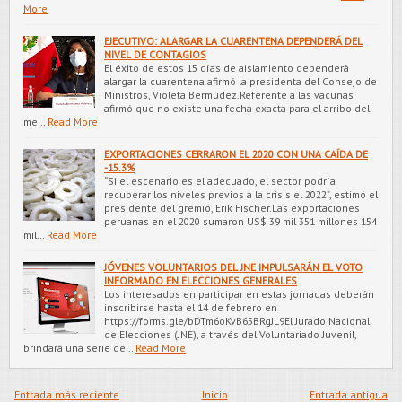
More
EJECUTIVO: ALARGAR LA CUARENTENA DEPENDERÁ DEL
NIVEL DE CONTAGIOS
El éxito de estos 15 días de aislamiento dependerá
alargar la cuarentena afirmó la presidenta del Consejo de
Ministros, Violeta Bermúdez.Referente a las vacunas
afirmó que no existe una fecha exacta para el arribo del
me…
Read More
EXPORTACIONES CERRARON EL 2020 CON UNA CAÍDA DE
-15.3%
“Si el escenario es el adecuado, el sector podría
recuperar los niveles previos a la crisis el 2022”, estimó el
presidente del gremio, Erik Fischer.Las exportaciones
peruanas en el 2020 sumaron US$ 39 mil 351 millones 154
mil…
Read More
JÓVENES VOLUNTARIOS DEL JNE IMPULSARÁN EL VOTO
INFORMADO EN ELECCIONES GENERALES
Los interesados en participar en estas jornadas deberán
inscribirse hasta el 14 de febrero en
https://forms.gle/bDTm6oKvB65BRgJL9El Jurado Nacional
de Elecciones (JNE), a través del Voluntariado Juvenil,
brindará una serie de…
Read More
Entrada más reciente
Inicio
Entrada antigua