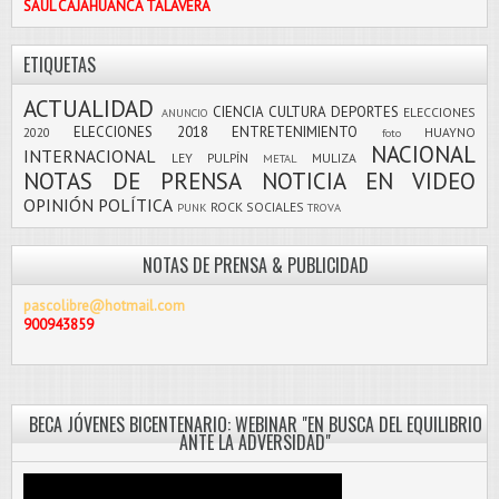
SAÚL CAJAHUANCA TALAVERA
ETIQUETAS
ACTUALIDAD
CIENCIA
CULTURA
DEPORTES
ELECCIONES
ANUNCIO
ELECCIONES 2018
ENTRETENIMIENTO
2020
HUAYNO
foto
NACIONAL
INTERNACIONAL
LEY PULPÍN
MULIZA
METAL
NOTAS DE PRENSA
NOTICIA EN VIDEO
OPINIÓN
POLÍTICA
ROCK
SOCIALES
PUNK
TROVA
NOTAS DE PRENSA & PUBLICIDAD
pascolibre@hotmail.com
900943859
BECA JÓVENES BICENTENARIO: WEBINAR "EN BUSCA DEL EQUILIBRIO
ANTE LA ADVERSIDAD"