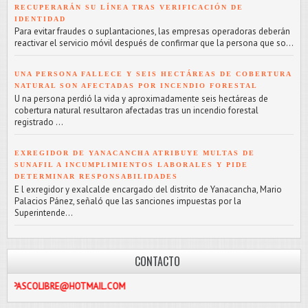
RECUPERARÁN SU LÍNEA TRAS VERIFICACIÓN DE
IDENTIDAD
Para evitar fraudes o suplantaciones, las empresas operadoras deberán
reactivar el servicio móvil después de confirmar que la persona que so...
UNA PERSONA FALLECE Y SEIS HECTÁREAS DE COBERTURA
NATURAL SON AFECTADAS POR INCENDIO FORESTAL
U na persona perdió la vida y aproximadamente seis hectáreas de
cobertura natural resultaron afectadas tras un incendio forestal
registrado ...
EXREGIDOR DE YANACANCHA ATRIBUYE MULTAS DE
SUNAFIL A INCUMPLIMIENTOS LABORALES Y PIDE
DETERMINAR RESPONSABILIDADES
E l exregidor y exalcalde encargado del distrito de Yanacancha, Mario
Palacios Pánez, señaló que las sanciones impuestas por la
Superintende...
CONTACTO
BRE@HOTMAIL.COM