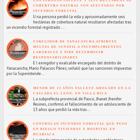
UNA PERSONA FALLECE Y SEIS HECTÁREAS DE
COBERTURA NATURAL SON AFECTADAS POR
INCENDIO FORESTAL
U na persona perdió la vida y aproximadamente seis
hectáreas de cobertura natural resultaron afectadas tras
un incendio forestal registrado ...
EXREGIDOR DE YANACANCHA ATRIBUYE
MULTAS DE SUNAFIL A INCUMPLIMIENTOS
LABORALES Y PIDE DETERMINAR
RESPONSABILIDADES
E l exregidor y exalcalde encargado del distrito de
Yanacancha, Mario Palacios Pánez, señaló que las sanciones impuestas
por la Superintende...
MENOR DE 13 AÑOS FALLECE AHOGADO EN LA
CASCADA EL LEÓN, EN VILLA RICA
L a subprefecta provincial de Pasco, Jhanet Jhenifer
Resines, confirmó el fallecimiento de un adolescente de
13 años que perdió la vida tras...
CONTROLAN INCENDIO FORESTAL QUE PUSO
EN RIESGO VIVIENDAS Y HOSPITAL EN
HUARIACA