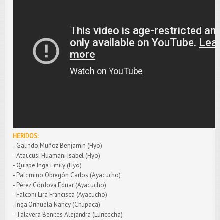
HERIDOS:
- Galindo Muñoz Benjamín (Hyo)
- Ataucusi Huamani Isabel (Hyo)
- Quispe Inga Emily (Hyo)
- Palomino Obregón Carlos (Ayacucho)
- Pérez Córdova Eduar (Ayacucho)
- Falconi Lira Francisca (Ayacucho)
-Inga Orihuela Nancy (Chupaca)
- Talavera Benites Alejandra (Luricocha)