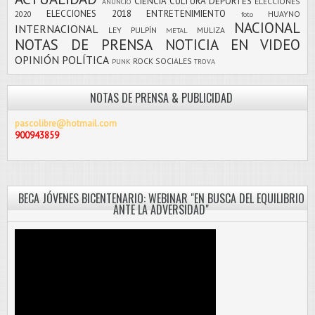
CIENCIA
CULTURA
DEPORTES
ELECCIONES
ANUNCIO
ELECCIONES 2018
ENTRETENIMIENTO
2020
HUAYNO
foto
NACIONAL
INTERNACIONAL
LEY PULPÍN
MULIZA
METAL
NOTAS DE PRENSA
NOTICIA EN VIDEO
OPINIÓN
POLÍTICA
ROCK
SOCIALES
PUNK
TROVA
NOTAS DE PRENSA & PUBLICIDAD
pascolibre@hotmail.com
900943859
BECA JÓVENES BICENTENARIO: WEBINAR "EN BUSCA DEL EQUILIBRIO
ANTE LA ADVERSIDAD"