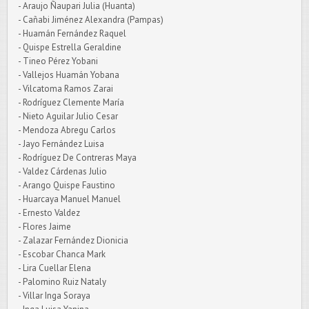
- Araujo Ñaupari Julia (Huanta)
- Cañabi Jiménez Alexandra (Pampas)
- Huamán Fernández Raquel
- Quispe Estrella Geraldine
- Tineo Pérez Yobani
- Vallejos Huamán Yobana
- Vilcatoma Ramos Zarai
- Rodríguez Clemente María
- Nieto Aguilar Julio Cesar
- Mendoza Abregu Carlos
- Jayo Fernández Luisa
- Rodríguez De Contreras Maya
- Valdez Cárdenas Julio
- Arango Quispe Faustino
- Huarcaya Manuel Manuel
- Ernesto Valdez
- Flores Jaime
- Zalazar Fernández Dionicia
- Escobar Chanca Mark
- Lira Cuellar Elena
- Palomino Ruiz Nataly
- Villar Inga Soraya