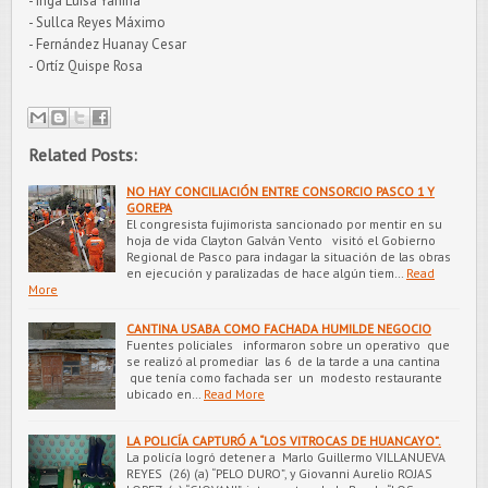
- Inga Luisa Yanina
- Sullca Reyes Máximo
- Fernández Huanay Cesar
- Ortíz Quispe Rosa
Related Posts:
NO HAY CONCILIACIÓN ENTRE CONSORCIO PASCO 1 Y
GOREPA
El congresista fujimorista sancionado por mentir en su
hoja de vida Clayton Galván Vento visitó el Gobierno
Regional de Pasco para indagar la situación de las obras
en ejecución y paralizadas de hace algún tiem…
Read
More
CANTINA USABA COMO FACHADA HUMILDE NEGOCIO
Fuentes policiales informaron sobre un operativo que
se realizó al promediar las 6 de la tarde a una cantina
que tenía como fachada ser un modesto restaurante
ubicado en…
Read More
LA POLICÍA CAPTURÓ A “LOS VITROCAS DE HUANCAYO”.
La policía logró detener a Marlo Guillermo VILLANUEVA
REYES (26) (a) “PELO DURO”, y Giovanni Aurelio ROJAS