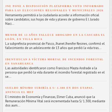
JNE PONE A DISPOSICIÓN PLATAFORMA VOTO INFORMADO
PARA LAS ELECCIONES REGIONALES Y MUNICIPALES 2026
Herramienta permitirá a la ciudadanía acceder a información oficial
sobre candidatos, sus hojas de vida y planes de gobierno E l Jurado
Naci...
MENOR DE 13 AÑOS FALLECE AHOGADO EN LA CASCADA EL
LEÓN, EN VILLA RICA
L a subprefecta provincial de Pasco, Jhanet Jhenifer Resines, confirmó el
fallecimiento de un adolescente de 13 años que perdió la vida tras...
IDENTIFICAN A VÍCTIMA MORTAL DE INCENDIO FORESTAL
EN YANAHUANCA
L as autoridades identificaron como Francisco Mayta Andrade a la
persona que perdió la vida durante el incendio forestal registrado en el
se...
SUELDO MÍNIMO SUBIRÍA A S/ 1.300 EN DOS ETAPAS,
ANUNCIA EL MEF
E l ministro de Economía y Finanzas, Elmer Cuba, anunció que la
Remuneración Mínima Vital será incrementada hasta S/ 1.300, mediante
dos aum...