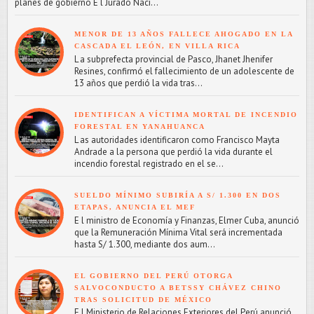
planes de gobierno E l Jurado Naci...
MENOR DE 13 AÑOS FALLECE AHOGADO EN LA
CASCADA EL LEÓN, EN VILLA RICA
L a subprefecta provincial de Pasco, Jhanet Jhenifer
Resines, confirmó el fallecimiento de un adolescente de
13 años que perdió la vida tras...
IDENTIFICAN A VÍCTIMA MORTAL DE INCENDIO
FORESTAL EN YANAHUANCA
L as autoridades identificaron como Francisco Mayta
Andrade a la persona que perdió la vida durante el
incendio forestal registrado en el se...
SUELDO MÍNIMO SUBIRÍA A S/ 1.300 EN DOS
ETAPAS, ANUNCIA EL MEF
E l ministro de Economía y Finanzas, Elmer Cuba, anunció
que la Remuneración Mínima Vital será incrementada
hasta S/ 1.300, mediante dos aum...
EL GOBIERNO DEL PERÚ OTORGA
SALVOCONDUCTO A BETSSY CHÁVEZ CHINO
TRAS SOLICITUD DE MÉXICO
E l Ministerio de Relaciones Exteriores del Perú anunció