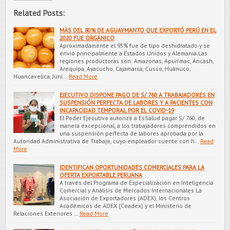
Related Posts:
MÁS DEL 80% DE AGUAYMANTO QUE EXPORTÓ PERÚ EN EL
2020 FUE ORGÁNICO
Aproximadamente el 95% fue de tipo deshidratado y se
envió principalmente a Estados Unidos y Alemania.Las
regiones productoras son: Amazonas, Apurímac, Áncash,
Arequipa, Ayacucho, Cajamarca, Cusco, Huánuco,
Huancavelica, Juní…
Read More
EJECUTIVO DISPONE PAGO DE S/ 760 A TRABAJADORES EN
SUSPENSIÓN PERFECTA DE LABORES Y A PACIENTES CON
INCAPACIDAD TEMPORAL POR EL COVID-19
El Poder Ejecutivo autorizó a EsSalud pagar S/ 760, de
manera excepcional, a los trabajadores comprendidos en
una suspensión perfecta de labores aprobada por la
Autoridad Administrativa de Trabajo, cuyo empleador cuente con h…
Read
More
IDENTIFICAN OPORTUNIDADES COMERCIALES PARA LA
OFERTA EXPORTABLE PERUANA
A través del Programa de Especialización en Inteligencia
Comercial y Análisis de Mercados Internacionales.La
Asociación de Exportadores (ADEX), los Centros
Académicos de ADEX (Ceadex) y el Ministerio de
Relaciones Exteriores …
Read More