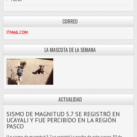
CORREO
PASCOLIBRE@HOTMAIL.COM
LA MASCOTA DE LA SEMANA
ACTUALIDAD
SISMO DE MAGNITUD 5.7 SE REGISTRÓ EN
UCAYALI Y FUE PERCIBIDO EN LA REGIÓN
PASCO
U n sismo de magnitud 5.7 se registró la noche de este jueves 30 de