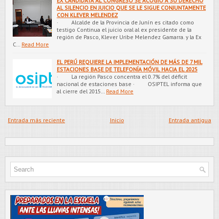
EX CANDIDATA AL CONGRESO SE ACOGIO A SU DERECHO
AL SILENCIO EN JUICIO QUE SE LE SIGUE CONJUNTAMENTE
CON KLEVER MELENDEZ
· Alcalde de la Provincia de Junín es citado como
testigo Continua el juicio oral al ex presidente de la
región de Pasco, Klever Uribe Melendez Gamarra. y la Ex
C…
Read More
EL PERÚ REQUIERE LA IMPLEMENTACIÓN DE MÁS DE 7 MIL
ESTACIONES BASE DE TELEFONÍA MÓVIL HACIA EL 2025
· La región Pasco concentra el 0.7% del déficit
nacional de estaciones base · OSIPTEL informa que
al cierre del 2015…
Read More
Entrada más reciente
Inicio
Entrada antigua