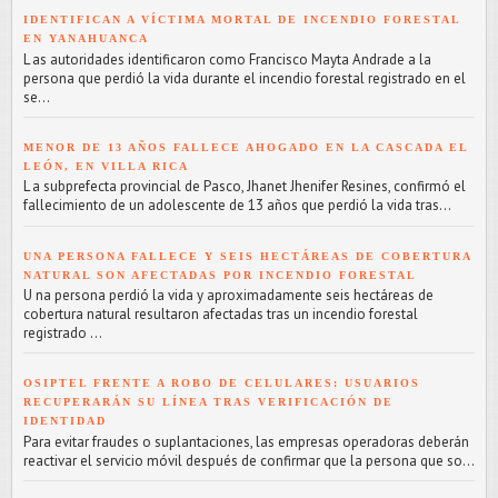
IDENTIFICAN A VÍCTIMA MORTAL DE INCENDIO FORESTAL
EN YANAHUANCA
L as autoridades identificaron como Francisco Mayta Andrade a la
persona que perdió la vida durante el incendio forestal registrado en el
se...
MENOR DE 13 AÑOS FALLECE AHOGADO EN LA CASCADA EL
LEÓN, EN VILLA RICA
L a subprefecta provincial de Pasco, Jhanet Jhenifer Resines, confirmó el
fallecimiento de un adolescente de 13 años que perdió la vida tras...
UNA PERSONA FALLECE Y SEIS HECTÁREAS DE COBERTURA
NATURAL SON AFECTADAS POR INCENDIO FORESTAL
U na persona perdió la vida y aproximadamente seis hectáreas de
cobertura natural resultaron afectadas tras un incendio forestal
registrado ...
OSIPTEL FRENTE A ROBO DE CELULARES: USUARIOS
RECUPERARÁN SU LÍNEA TRAS VERIFICACIÓN DE
IDENTIDAD
Para evitar fraudes o suplantaciones, las empresas operadoras deberán
reactivar el servicio móvil después de confirmar que la persona que so...