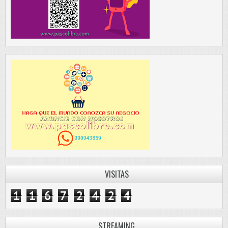
VISITAS
1
1
6
7
2
4
2
4
STREAMING