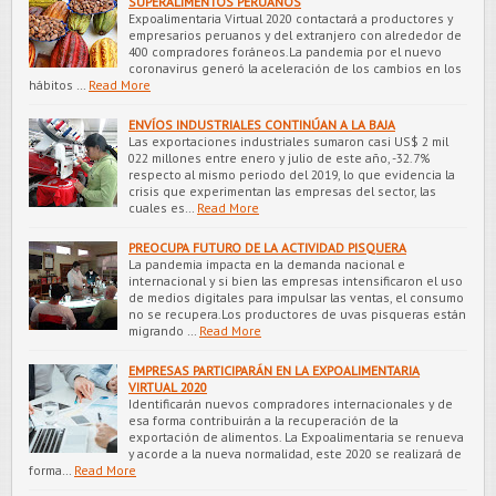
SUPERALIMENTOS PERUANOS
Expoalimentaria Virtual 2020 contactará a productores y
empresarios peruanos y del extranjero con alrededor de
400 compradores foráneos.La pandemia por el nuevo
coronavirus generó la aceleración de los cambios en los
hábitos …
Read More
ENVÍOS INDUSTRIALES CONTINÚAN A LA BAJA
Las exportaciones industriales sumaron casi US$ 2 mil
022 millones entre enero y julio de este año, -32.7%
respecto al mismo periodo del 2019, lo que evidencia la
crisis que experimentan las empresas del sector, las
cuales es…
Read More
PREOCUPA FUTURO DE LA ACTIVIDAD PISQUERA
La pandemia impacta en la demanda nacional e
internacional y si bien las empresas intensificaron el uso
de medios digitales para impulsar las ventas, el consumo
no se recupera.Los productores de uvas pisqueras están
migrando …
Read More
EMPRESAS PARTICIPARÁN EN LA EXPOALIMENTARIA
VIRTUAL 2020
Identificarán nuevos compradores internacionales y de
esa forma contribuirán a la recuperación de la
exportación de alimentos. La Expoalimentaria se renueva
y acorde a la nueva normalidad, este 2020 se realizará de
forma…
Read More