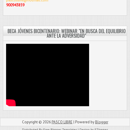
pascolibre@hotmail.com
900943859
BECA JÓVENES BICENTENARIO: WEBINAR "EN BUSCA DEL EQUILIBRIO
ANTE LA ADVERSIDAD"
Copyright ©
2026
PASCO LIBRE
| Powered by
Blogger
Distributed By
Free Blogger Templates
| Design by
FThemes