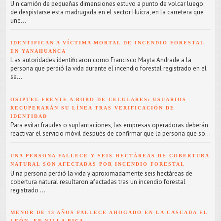
U n camión de pequeñas dimensiones estuvo a punto de volcar luego
de despistarse esta madrugada en el sector Huicra, en la carretera que
une...
IDENTIFICAN A VÍCTIMA MORTAL DE INCENDIO FORESTAL
EN YANAHUANCA
L as autoridades identificaron como Francisco Mayta Andrade a la
persona que perdió la vida durante el incendio forestal registrado en el
se...
OSIPTEL FRENTE A ROBO DE CELULARES: USUARIOS
RECUPERARÁN SU LÍNEA TRAS VERIFICACIÓN DE
IDENTIDAD
Para evitar fraudes o suplantaciones, las empresas operadoras deberán
reactivar el servicio móvil después de confirmar que la persona que so...
UNA PERSONA FALLECE Y SEIS HECTÁREAS DE COBERTURA
NATURAL SON AFECTADAS POR INCENDIO FORESTAL
U na persona perdió la vida y aproximadamente seis hectáreas de
cobertura natural resultaron afectadas tras un incendio forestal
registrado ...
MENOR DE 13 AÑOS FALLECE AHOGADO EN LA CASCADA EL
LEÓN, EN VILLA RICA