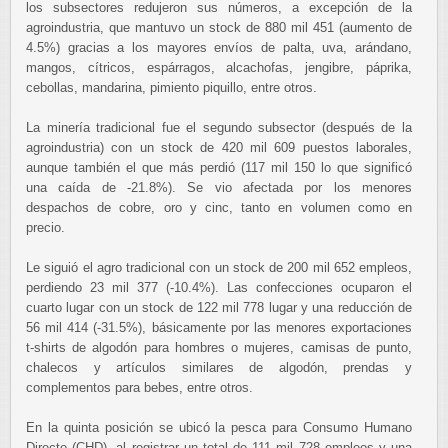
los subsectores redujeron sus números, a excepción de la
agroindustria, que mantuvo un stock de 880 mil 451 (aumento de
4.5%) gracias a los mayores envíos de palta, uva, arándano,
mangos, cítricos, espárragos, alcachofas, jengibre, páprika,
cebollas, mandarina, pimiento piquillo, entre otros.
La minería tradicional fue el segundo subsector (después de la
agroindustria) con un stock de 420 mil 609 puestos laborales,
aunque también el que más perdió (117 mil 150 lo que significó
una caída de -21.8%). Se vio afectada por los menores
despachos de cobre, oro y cinc, tanto en volumen como en
precio.
Le siguió el agro tradicional con un stock de 200 mil 652 empleos,
perdiendo 23 mil 377 (-10.4%). Las confecciones ocuparon el
cuarto lugar con un stock de 122 mil 778 lugar y una reducción de
56 mil 414 (-31.5%), básicamente por las menores exportaciones
t-shirts de algodón para hombres o mujeres, camisas de punto,
chalecos y artículos similares de algodón, prendas y
complementos para bebes, entre otros.
En la quinta posición se ubicó la pesca para Consumo Humano
Directo (CHD), al registrar un total de 111 mil 728 empleos y una