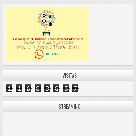
VISITAS
1
1
6
6
9
6
3
7
STREAMING