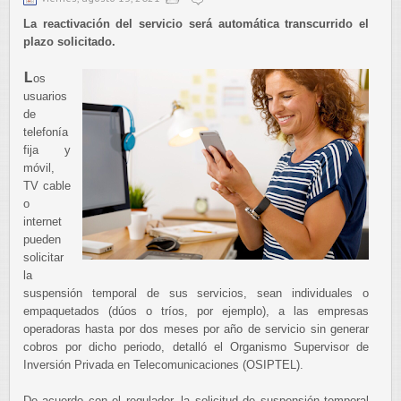
La reactivación del servicio será automática transcurrido el
plazo solicitado.
L
os
usuarios
de
telefonía
fija y
móvil,
TV cable
o
internet
pueden
solicitar
la
suspensión temporal de sus servicios, sean individuales o
empaquetados (dúos o tríos, por ejemplo), a las empresas
operadoras hasta por dos meses por año de servicio sin generar
cobros por dicho periodo, detalló el Organismo Supervisor de
Inversión Privada en Telecomunicaciones (OSIPTEL).
De acuerdo con el regulador, la solicitud de suspensión temporal