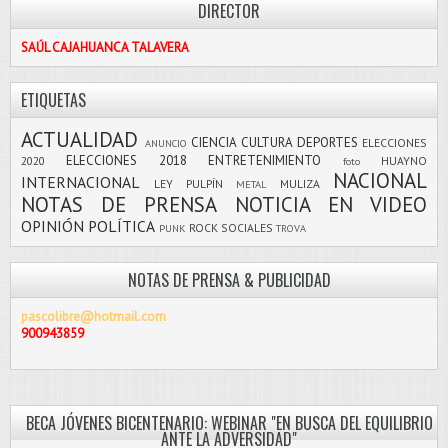
DIRECTOR
SAÚL CAJAHUANCA TALAVERA
ETIQUETAS
ACTUALIDAD
CIENCIA
CULTURA
DEPORTES
ELECCIONES
ANUNCIO
ELECCIONES 2018
ENTRETENIMIENTO
2020
HUAYNO
foto
NACIONAL
INTERNACIONAL
LEY PULPÍN
MULIZA
METAL
NOTAS DE PRENSA
NOTICIA EN VIDEO
OPINIÓN
POLÍTICA
ROCK
SOCIALES
PUNK
TROVA
NOTAS DE PRENSA & PUBLICIDAD
pascolibre@hotmail.com
900943859
BECA JÓVENES BICENTENARIO: WEBINAR "EN BUSCA DEL EQUILIBRIO
ANTE LA ADVERSIDAD"