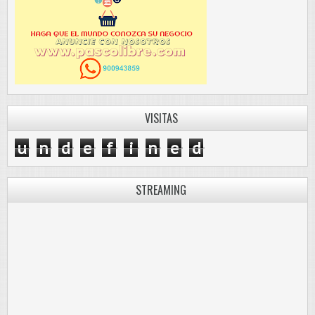
VISITAS
u
n
d
e
f
i
n
e
d
STREAMING