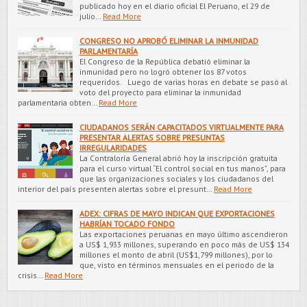
publicado hoy en el diario oficial El Peruano, el 29 de
julio…
Read More
CONGRESO NO APROBÓ ELIMINAR LA INMUNIDAD
PARLAMENTARÍA
El Congreso de la República debatió eliminar la
inmunidad pero no logró obtener los 87 votos
requeridos. Luego de varias horas en debate se pasó al
voto del proyecto para eliminar la inmunidad
parlamentaria obten…
Read More
CIUDADANOS SERÁN CAPACITADOS VIRTUALMENTE PARA
PRESENTAR ALERTAS SOBRE PRESUNTAS
IRREGULARIDADES
La Contraloría General abrió hoy la inscripción gratuita
para el curso virtual “El control social en tus manos”, para
que las organizaciones sociales y los ciudadanos del
interior del país presenten alertas sobre el presunt…
Read More
ADEX: CIFRAS DE MAYO INDICAN QUE EXPORTACIONES
HABRÍAN TOCADO FONDO
Las exportaciones peruanas en mayo último ascendieron
a US$ 1,933 millones, superando en poco más de US$ 134
millones el monto de abril (US$1,799 millones), por lo
que, visto en términos mensuales en el periodo de la
crisis…
Read More