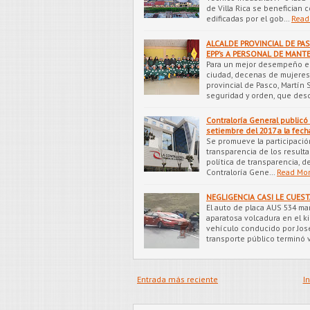
de Villa Rica se benefician
edificadas por el gob…
Read
ALCALDE PROVINCIAL DE PA
EPP’s A PERSONAL DE MANT
Para un mejor desempeño en
ciudad, decenas de mujeres
provincial de Pasco, Martín
seguridad y orden, que desd
Contraloría General publicó
setiembre del 2017 a la fech
Se promueve la participació
transparencia de los result
política de transparencia, d
Contraloría Gene…
Read Mo
NEGLIGENCIA CASI LE CUEST
El auto de placa AUS 534 ma
aparatosa volcadura en el kil
vehículo conducido por Jose
transporte público terminó 
Entrada más reciente
In