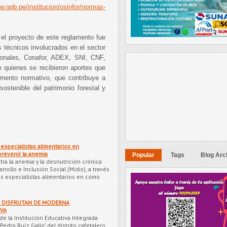
w.gob.pe/institucion/osinfor/normas-
 el proyecto de este reglamento fue
 técnicos involucrados en el sector
ionales, Conafor, ADEX, SNI, CNF,
e quienes se recibieron aportes que
umento normativo, que contribuye a
ostenible del patrimonio forestal y
 especialistas alimentarios en
prevenir la anemia
Popular
Tags
Blog Arc
ntra la anemia y la desnutrición crónica
arrollo e Inclusión Social (Midis), a través
us especialistas alimentarios en cómo
A DISFRUTAN DE MODERNA
VA
e la Institución Educativa Integrada
Pedro Ruíz Gallo” del distrito cafetalero