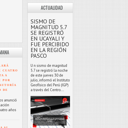
ACTUALIDAD
SISMO DE
MAGNITUD 5.7
SE REGISTRÓ
EN UCAYALI Y
FUE PERCIBIDO
EN LA REGIÓN
EMANA
PASCO
U n sismo de magnitud
LARÁ
5.7 se registró la noche
E CUATRO
de este jueves 30 de
TA A
julio, informó el Instituto
E POR
Geofísico del Perú (IGP)
AUTORÍA
a través del Centro...
O DE
os anunció
lación
uatro años
A AL