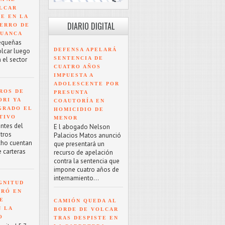
LCAR
TE EN LA
DIARIO DIGITAL
ERRO DE
HUANCA
equeñas
DEFENSA APELARÁ
olcar luego
SENTENCIA DE
 el sector
CUATRO AÑOS
IMPUESTA A
ADOLESCENTE POR
ROS DE
PRESUNTA
ORI YA
COAUTORÍA EN
GRADO EL
HOMICIDIO DE
TIVO
MENOR
antes del
E l abogado Nelson
tros
Palacios Matos anunció
cho cuentan
que presentará un
e carteras
recurso de apelación
contra la sentencia que
impone cuatro años de
internamiento...
GNITUD
TRÓ EN
UE
CAMIÓN QUEDA AL
N LA
BORDE DE VOLCAR
O
TRAS DESPISTE EN