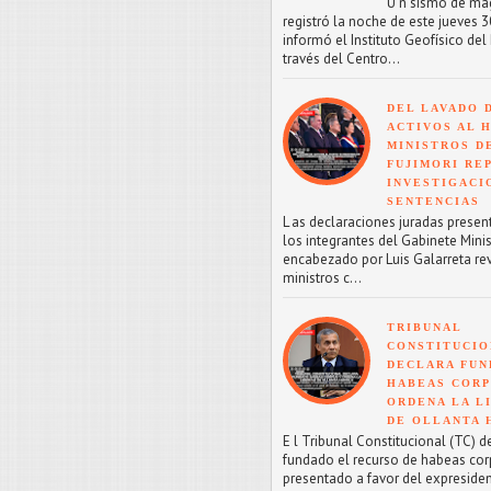
U n sismo de mag
registró la noche de este jueves 30
informó el Instituto Geofísico del 
través del Centro...
DEL LAVADO 
ACTIVOS AL H
MINISTROS D
FUJIMORI RE
INVESTIGACI
SENTENCIAS
L as declaraciones juradas presen
los integrantes del Gabinete Minis
encabezado por Luis Galarreta re
ministros c...
TRIBUNAL
CONSTITUCIO
DECLARA FU
HABEAS CORP
ORDENA LA L
DE OLLANTA
E l Tribunal Constitucional (TC) d
fundado el recurso de habeas co
presentado a favor del expreside