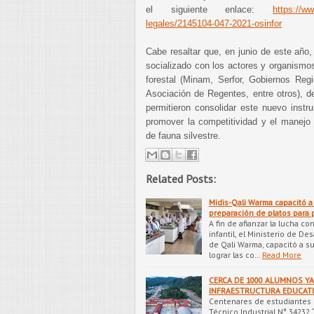
el siguiente enlace:
https://ww
legales/2145104-047-2021-osinfor
Cabe resaltar que, en junio de este año,
socializado con los actores y organismos
forestal (Minam, Serfor, Gobiernos Reg
Asociación de Regentes, entre otros), d
permitieron consolidar este nuevo instr
promover la competitividad y el manejo s
de fauna silvestre.
Related Posts:
Midis-Qali Warma capacitó a
preparación de platos para 
A fin de afianzar la lucha co
infantil, el Ministerio de Des
de Qali Warma, capacitó a s
lograr las co…
Read More
CERCA DE 1000 ALUMNOS Y
INFRAESTRUCTURA EDUCATI
Centenares de estudiantes d
Técnico Industrial N° 34232 “