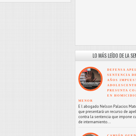
LO MÁS LEÍDO DE LA S
DEFENSA APE
SENTENCIA D
AÑOS IMPUES
ADOLESCENT
PRESUNTA CO
EN HOMICIDI
MENOR
E l abogado Nelson Palacios Mat
que presentará un recurso de ape
contra la sentencia que impone c
de internamiento...
CAMIÓN QUED