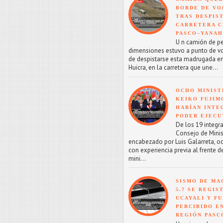
BORDE DE VO
TRAS DESPIS
CARRETERA C
PASCO–YANA
U n camión de p
dimensiones estuvo a punto de v
de despistarse esta madrugada en
Huicra, en la carretera que une...
OCHO MINIST
KEIKO FUJIM
HABÍAN INTE
PODER EJECU
De los 19 integr
Consejo de Minis
encabezado por Luis Galarreta, o
con experiencia previa al frente d
mini...
SISMO DE MA
5.7 SE REGIS
UCAYALI Y F
PERCIBIDO E
REGIÓN PASC