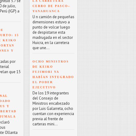
nitud 5.7 se
LA CARRETERA
 de julio,
CERRO DE PASCO–
Perú (IGP) a
YANAHUANCA
U n camión de pequeñas
dimensiones estuvo a
punto de volcar luego
DE
de despistarse esta
URTO: 15
madrugada en el sector
E KEIKO
Huicra, en la carretera
PORTAN
que une...
ONES Y
tadas por
OCHO MINISTROS
terial
DE KEIKO
velan que 15
FUJIMORI YA
HABÍAN INTEGRADO
EL PODER
EJECUTIVO
De los 19 integrantes
NAL
del Consejo de
NDADO
Ministros encabezado
US Y
por Luis Galarreta, ocho
IBERTAD
cuentan con experiencia
 HUMALA
previa al frente de
eclaró
carteras mini...
rpus
nte Ollanta