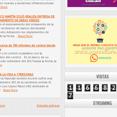
 con nuevas y modernas infraestructuras
 More
SCO MARTÍN SOLÍS REALIZA ENTREGA DE
ENIMIENTO DE ÁREAS VERDES
 el mejoramiento del ornamento de la
 recibieron de manos del alcalde
 Solís Adrianzèn los implementos de
e la fecha …
Read More
 cerca de 700 informes de control desde
a
n y el control ciudadano con la
ados del control En el marco de su
esde setiembre del 2017 hasta la fecha, la
re
A LA VIDA A 7 PERSONAS
VISITAS
rca Hyundai modelo Accent sufrió una
ómetro 105 de la carretera central. El
1
1
6
6
8
2
 Luis López Mazzi (45) dedicado al
v…
Read More
7
STREAMING
icio
Entrada antigua