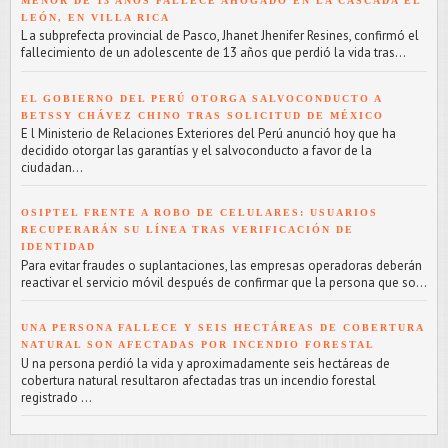
MENOR DE 13 AÑOS FALLECE AHOGADO EN LA CASCADA EL
LEÓN, EN VILLA RICA
L a subprefecta provincial de Pasco, Jhanet Jhenifer Resines, confirmó el
fallecimiento de un adolescente de 13 años que perdió la vida tras...
EL GOBIERNO DEL PERÚ OTORGA SALVOCONDUCTO A
BETSSY CHÁVEZ CHINO TRAS SOLICITUD DE MÉXICO
E l Ministerio de Relaciones Exteriores del Perú anunció hoy que ha
decidido otorgar las garantías y el salvoconducto a favor de la
ciudadan...
OSIPTEL FRENTE A ROBO DE CELULARES: USUARIOS
RECUPERARÁN SU LÍNEA TRAS VERIFICACIÓN DE
IDENTIDAD
Para evitar fraudes o suplantaciones, las empresas operadoras deberán
reactivar el servicio móvil después de confirmar que la persona que so...
UNA PERSONA FALLECE Y SEIS HECTÁREAS DE COBERTURA
NATURAL SON AFECTADAS POR INCENDIO FORESTAL
U na persona perdió la vida y aproximadamente seis hectáreas de
cobertura natural resultaron afectadas tras un incendio forestal
registrado ...