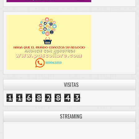
VISITAS
1
1
6
8
2
8
4
3
STREAMING