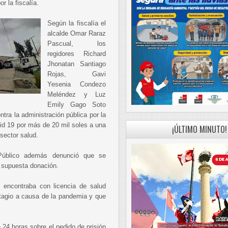
r la fiscalía.
Según la fiscalía el
alcalde Omar Raraz
Pascual, los
regidores Richard
Jhonatan Santiago
Rojas, Gavi
Yesenia Condezo
Meléndez y Luz
Emily Gago Soto
ntra la administración pública por la
id 19 por más de 20 mil soles a una
¡ÚLTIMO MINUTO!
 sector salud.
o Público además denunció que se
a supuesta donación.
 encontraba con licencia de salud
tagio a causa de la pandemia y que
.
24 horas sobre el pedido de prisión