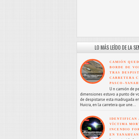
LO MÁS LEÍDO DE LA S
CAMIÓN QUED
BORDE DE VO
TRAS DESPIS
CARRETERA C
PASCO–YANA
U n camión de p
dimensiones estuvo a punto de v
de despistarse esta madrugada en
Huicra, en la carretera que une...
IDENTIFICAN 
VÍCTIMA MOR
INCENDIO FO
EN YANAHUA