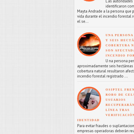
L as autoridades
identificaron co
Mayta Andrade a la persona que p
vida durante el incendio forestal 
el se...
UNA PERSONA
Y SEIS HECT
COBERTURA 
SON AFECTAD
INCENDIO FO
U na persona perd
aproximadamente seis hectáreas
cobertura natural resultaron afect
incendio forestal registrado ...
OSIPTEL FRE
ROBO DE CEL
USUARIOS
RECUPERARÁN
LÍNEA TRAS
VERIFICACIÓ
IDENTIDAD
Para evitar fraudes o suplantacion
empresas operadoras deberán reac