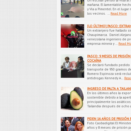
Un escolar perdió la vida al
mañana. El lamentable hech
y Vía a Pimentel. En el lug
los vecinos. …
Read More
[LO ÚLTIMO] PASCO: EXTRA
Un extranjero fue hallado si
Chaupimarca. Daniel Alejan
venezolana ingeniero de pr
empresa minera y …
Read M
PASCO: 9 MESES DE PRISIÓ
COCAÍNA
Se declaró fundado pedido 
transporte de 950 gramos de
Romero Espinoza será reclui
antidrogas Kennedy A…
Rea
INGRESO DE PALTA A TAILA
En los últimos años la expo
sostenible debido a la aper
principalmente los asiáticos
Tailandia después de ocho
PIDEN 16 AÑOS DE PRISIÓN
Foto Caobadigital El Minister
años y 8 meses de prisión p