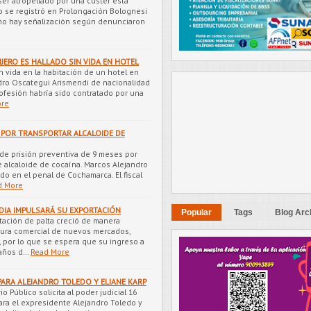
 ser atropellado por una custer esta
o se registró en Prolongación Bolognesi
ar no hay señalización según denunciaron
NJERO ES HALLADO SIN VIDA EN HOTEL
n vida en la habitación de un hotel en
dro Oscategui Arismendi de nacionalidad
ofesión habría sido contratado por una
ore
N POR TRANSPORTAR ALCALOIDE DE
de prisión preventiva de 9 meses por
 alcaloide de cocaína. Marcos Alejandro
do en el penal de Cochamarca. El fiscal
d More
NDIA IMPULSARÁ SU EXPORTACIÓN
Popular
Tags
Blog Arc
rtación de palta creció de manera
tura comercial de nuevos mercados,
, por lo que se espera que su ingreso a
 años d…
Read More
 PARA ALEJANDRO TOLEDO Y ELIANE KARP
io Público solicita al poder judicial 16
ara el expresidente Alejandro Toledo y