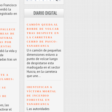
mo Francisco
erdió la
DIARIO DIGITAL
registrado en
CAMIÓN QUEDA AL
BORDE DE VOLCAR
 FALLECE
TRAS DESPISTE EN
ÁREAS DE
LA CARRETERA
NATURAL
CERRO DE PASCO–
AS POR
YANAHUANCA
RESTAL
U n camión de pequeñas
ió la vida y
dimensiones estuvo a
 de
punto de volcar luego
adas tras un
de despistarse esta
madrugada en el sector
Huicra, en la carretera
NTE A
que une...
ULARES:
IDENTIFICAN A
 SU
VÍCTIMA MORTAL
DE INCENDIO
N DE
FORESTAL EN
YANAHUANCA
es, las
L as autoridades
tivar el