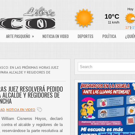
»
ARTE PASQUEÑO
NOTICIA EN VIDEO
DEPORTES
POLÍTICA
¿QUIÉ
ASCO: EN LAS PRÓXIMAS HORAS JUEZ
 PARA ALCALDE Y REGIDORES DE
AS JUEZ RESOLVERÁ PEDIDO
A ALCALDE Y REGIDORES DE
NCHA
DAD
,
NOTICIA EN VIDEO
, William Cisneros Hoyos, declaró
 contra el alcalde y regidores de la
 reservándose la parte resolutiva al