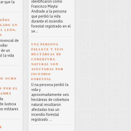
identificaron como
ar que la
Francisco Mayta
Andrade a la persona
que perdió la vida
 AÑOS
durante el incendio
GADO EN
forestal registrado en el
EL LEÓN,
se...
A
rovincial de
UNA PERSONA
nifer
FALLECE Y SEIS
o de un
HECTÁREAS DE
ó la vida
COBERTURA
NATURAL SON
AFECTADAS POR
INCENDIO
DE OCHO
FORESTAL
U na persona perdió la
S POR EL
vida y
BAMBA
aproximadamente seis
de
hectáreas de cobertura
e Justicia
natural resultaron
ho militares
afectadas tras un
incendio forestal
registrado ...
E