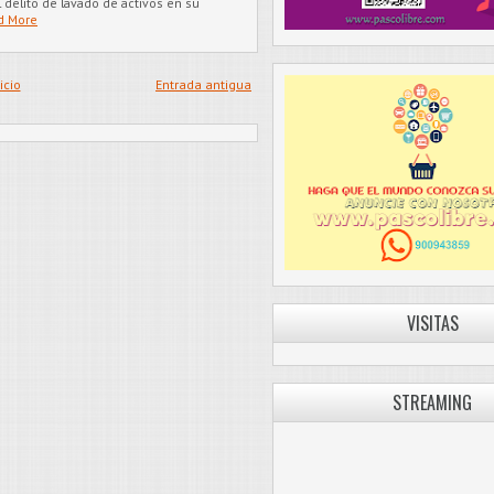
 delito de lavado de activos en su
d More
icio
Entrada antigua
VISITAS
STREAMING