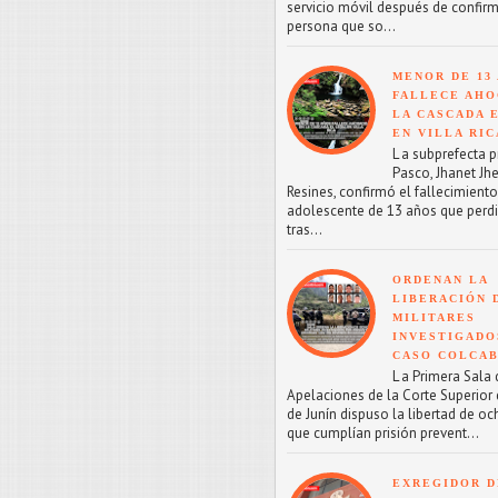
servicio móvil después de confirm
persona que so...
MENOR DE 13
FALLECE AHO
LA CASCADA 
EN VILLA RIC
L a subprefecta p
Pasco, Jhanet Jhe
Resines, confirmó el fallecimient
adolescente de 13 años que perdi
tras...
ORDENAN LA
LIBERACIÓN 
MILITARES
INVESTIGADO
CASO COLCA
L a Primera Sala 
Apelaciones de la Corte Superior d
de Junín dispuso la libertad de oc
que cumplían prisión prevent...
EXREGIDOR D