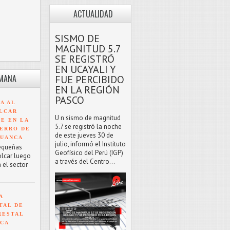
ACTUALIDAD
SISMO DE
MAGNITUD 5.7
SE REGISTRÓ
EN UCAYALI Y
EMANA
FUE PERCIBIDO
EN LA REGIÓN
PASCO
A AL
LCAR
U n sismo de magnitud
TE EN LA
5.7 se registró la noche
ERRO DE
de este jueves 30 de
HUANCA
julio, informó el Instituto
equeñas
Geofísico del Perú (IGP)
olcar luego
a través del Centro...
 el sector
A
TAL DE
RESTAL
NCA