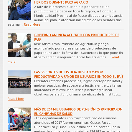
HERIDOS DURANTE PARO AGRARIO
A raíz de la protesta que se dio por parte de los
productores de papa en toda la región, la Honorable
Municipalidad Provincial de Pasco dispuso la ambulancia
municipal para la atención inmediata de los heridos tras
esta mar…
Read More
GOBIERNO ANUNCIA ACUERDO CON PRODUCTORES DE
PAPA
José Arista Arbio ministro de Agricultura y riego
acompañado por representantes de productores de
papa anunciaron la firma de 16 acuerdos lo que pone fin
al paro agrario aseguraron. Entre los acuerdos …
Read
More
LAS 35 CORTES DE JUSTICIA BUSCAN MAYOR
PRODUCTIVIDAD A FAVOR DE USUARIOS EN TODO EL PAÍS
Extender reformas procesales, lograr interoperabilidad y
mejorar prácticas de acceso a la justicia entre los temas
abordados Para evaluar buenas prácticas y alinear
objetivos para el funcionamiento eficaz de la instituci…
Read More
MÁS DE 234 MIL USUARIOS DE PENSIÓN 65 PARTICIPARON
EN CAMPAÑAS DE SALUD
· Los departamentos con mayor cantidad de usuarios
atendidos el 2017 fueron Apurímac, Cusco, Pasco,
Huancavelica y Puno. Con la finalidad de contribuir a la
mejora de su bienestar, un total de 234,912 usuarios del