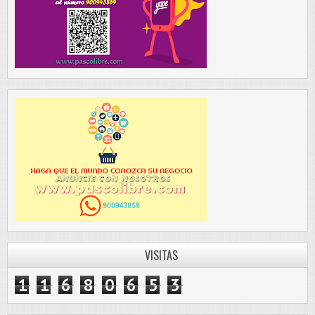
VISITAS
1
1
6
8
0
6
5
3