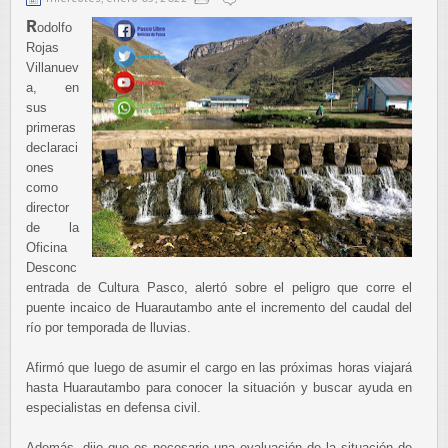
R
odolfo
Rojas
Villanuev
a, en
sus
primeras
declaraci
ones
como
director
de la
Oficina
Desconc
entrada de Cultura Pasco, alertó sobre el peligro que corre el
puente incaico de Huarautambo ante el incremento del caudal del
río por temporada de lluvias.
Afirmó que luego de asumir el cargo en las próximas horas viajará
hasta Huarautambo para conocer la situación y buscar ayuda en
especialistas en defensa civil.
Además, dijo que es necesario una evaluación de la situación de