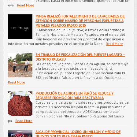
externos hasta el once de diciembre, quienes realizan la
eva…
Read More
MINSA REALIZÓ FORTALECIMIENTO DE CAPACIDADES DE
ATENCIÓN SOBRE MANEJO DE PERSONAS EXPUESTAS A
METALES PESADOS PASCO 2015
El Ministerio de Salud (MINSA) a través de la Estrategia
Sanitaria Nacional de Metales Pesados, en el marco del
Plan Regional de prevención y control de exposición e
intoxicación por metales pesados en el ámbito de la Direc…
Read More
EN TRABAJO DE FISCALIZACIÓN DEL PUENTE LAGARTO –
DISTRITO PALCAZU
La Consejera Regional Blanca Colca Aguilar, se constituyó
a la localidad de Iscozacin, para inspeccionar la
Instalación del puente Lagarto en le Vía vecinal Ruta PA
652, del Distrito Palcazu en la Provincia de Oxapampa. …
Read More
PRODUCCIÓN DE ACHIOTE EN PERÚ SE REDUCE Y
REQUIERE PROMOCIÓN PARA REACTIVARLA
Cusco es una de las principales regiones productoras de
achiote. Es necesario mejorar la semilla para impulsar la
competitividad del producto. ADEX busca concretar
convenio con el INIA y el Gobierno Regional del Cusco
pa…
Read More
ALCALDE PROVINCIAL LOGRÓ UN MILLÓN Y MEDIO DE
NUEVOS SOLES PARA EMAPA PASCO