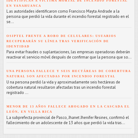
IDENTIFICAN A VÍCTIMA MORTAL DE INCENDIO FORESTAL
EN YANAHUANCA
L as autoridades identificaron como Francisco Mayta Andrade a la
persona que perdió la vida durante el incendio forestal registrado en el
se...
OSIPTEL FRENTE A ROBO DE CELULARES: USUARIOS
RECUPERARÁN SU LÍNEA TRAS VERIFICACIÓN DE
IDENTIDAD
Para evitar fraudes o suplantaciones, las empresas operadoras deberán
reactivar el servicio móvil después de confirmar que la persona que so...
UNA PERSONA FALLECE Y SEIS HECTÁREAS DE COBERTURA
NATURAL SON AFECTADAS POR INCENDIO FORESTAL
U na persona perdió la vida y aproximadamente seis hectáreas de
cobertura natural resultaron afectadas tras un incendio forestal
registrado ...
MENOR DE 13 AÑOS FALLECE AHOGADO EN LA CASCADA EL
LEÓN, EN VILLA RICA
L a subprefecta provincial de Pasco, Jhanet Jhenifer Resines, confirmó el
fallecimiento de un adolescente de 13 años que perdió la vida tras...