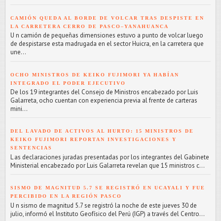
CAMIÓN QUEDA AL BORDE DE VOLCAR TRAS DESPISTE EN
LA CARRETERA CERRO DE PASCO–YANAHUANCA
U n camión de pequeñas dimensiones estuvo a punto de volcar luego
de despistarse esta madrugada en el sector Huicra, en la carretera que
une...
OCHO MINISTROS DE KEIKO FUJIMORI YA HABÍAN
INTEGRADO EL PODER EJECUTIVO
De los 19 integrantes del Consejo de Ministros encabezado por Luis
Galarreta, ocho cuentan con experiencia previa al frente de carteras
mini...
DEL LAVADO DE ACTIVOS AL HURTO: 15 MINISTROS DE
KEIKO FUJIMORI REPORTAN INVESTIGACIONES Y
SENTENCIAS
L as declaraciones juradas presentadas por los integrantes del Gabinete
Ministerial encabezado por Luis Galarreta revelan que 15 ministros c...
SISMO DE MAGNITUD 5.7 SE REGISTRÓ EN UCAYALI Y FUE
PERCIBIDO EN LA REGIÓN PASCO
U n sismo de magnitud 5.7 se registró la noche de este jueves 30 de
julio, informó el Instituto Geofísico del Perú (IGP) a través del Centro...