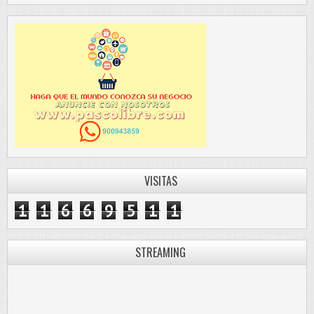
VISITAS
1
1
6
6
9
5
1
1
STREAMING