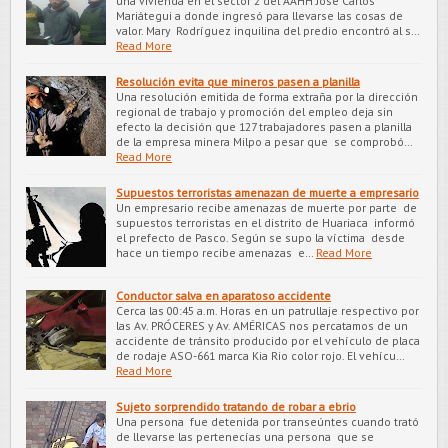
una vivienda en el sector 2 del AAHH José Carlos
Mariátegui a donde ingresó para llevarse las cosas de
valor. Mary Rodríguez inquilina del predio encontró al s…
Read More
Resolución evita que mineros pasen a planilla
Una resolución emitida de forma extraña por la dirección
regional de trabajo y promoción del empleo deja sin
efecto la decisión que 127 trabajadores pasen a planilla
de la empresa minera Milpo a pesar que se comprobó…
Read More
Supuestos terroristas amenazan de muerte a empresario
Un empresario recibe amenazas de muerte por parte de
supuestos terroristas en el distrito de Huariaca informó
el prefecto de Pasco. Según se supo la víctima desde
hace un tiempo recibe amenazas e…
Read More
Conductor salva en aparatoso accidente
Cerca las 00:45 a.m. Horas en un patrullaje respectivo por
las Av. PRÓCERES y Av. AMÉRICAS nos percatamos de un
accidente de tránsito producido por el vehículo de placa
de rodaje ASO-661 marca Kia Rio color rojo. El vehícu…
Read More
Sujeto sorprendido tratando de robar a ebrio
Una persona fue detenida por transeúntes cuando trató
de llevarse las pertenecías una persona que se