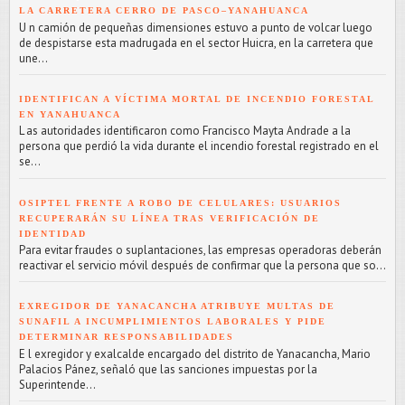
LA CARRETERA CERRO DE PASCO–YANAHUANCA
U n camión de pequeñas dimensiones estuvo a punto de volcar luego
de despistarse esta madrugada en el sector Huicra, en la carretera que
une...
IDENTIFICAN A VÍCTIMA MORTAL DE INCENDIO FORESTAL
EN YANAHUANCA
L as autoridades identificaron como Francisco Mayta Andrade a la
persona que perdió la vida durante el incendio forestal registrado en el
se...
OSIPTEL FRENTE A ROBO DE CELULARES: USUARIOS
RECUPERARÁN SU LÍNEA TRAS VERIFICACIÓN DE
IDENTIDAD
Para evitar fraudes o suplantaciones, las empresas operadoras deberán
reactivar el servicio móvil después de confirmar que la persona que so...
EXREGIDOR DE YANACANCHA ATRIBUYE MULTAS DE
SUNAFIL A INCUMPLIMIENTOS LABORALES Y PIDE
DETERMINAR RESPONSABILIDADES
E l exregidor y exalcalde encargado del distrito de Yanacancha, Mario
Palacios Pánez, señaló que las sanciones impuestas por la
Superintende...