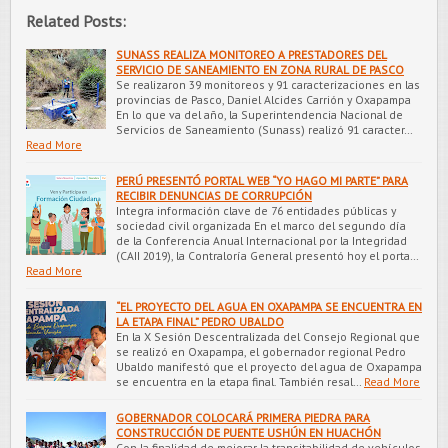
Related Posts:
SUNASS REALIZA MONITOREO A PRESTADORES DEL
SERVICIO DE SANEAMIENTO EN ZONA RURAL DE PASCO
Se realizaron 39 monitoreos y 91 caracterizaciones en las
provincias de Pasco, Daniel Alcides Carrión y Oxapampa
En lo que va del año, la Superintendencia Nacional de
Servicios de Saneamiento (Sunass) realizó 91 caracter…
Read More
PERÚ PRESENTÓ PORTAL WEB “YO HAGO MI PARTE” PARA
RECIBIR DENUNCIAS DE CORRUPCIÓN
Integra información clave de 76 entidades públicas y
sociedad civil organizada En el marco del segundo día
de la Conferencia Anual Internacional por la Integridad
(CAII 2019), la Contraloría General presentó hoy el porta…
Read More
“EL PROYECTO DEL AGUA EN OXAPAMPA SE ENCUENTRA EN
LA ETAPA FINAL” PEDRO UBALDO
En la X Sesión Descentralizada del Consejo Regional que
se realizó en Oxapampa, el gobernador regional Pedro
Ubaldo manifestó que el proyecto del agua de Oxapampa
se encuentra en la etapa final. También resal…
Read More
GOBERNADOR COLOCARÁ PRIMERA PIEDRA PARA
CONSTRUCCIÓN DE PUENTE USHÚN EN HUACHÓN
Con la finalidad de mejorar la transitabilidad de vehículos