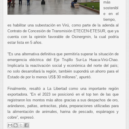
más
sostenibl
e en el
tiempo,
es habilitar una subestación en Virú, como parte de la adenda al
Contrato de Concesión de Transmisión ETECEN-ETESUR, que ya
cuenta con la opinión favorable de Osinergmin, la cual podría
estar lista en 5 años.
“Es una alternativa definitiva que permitiría superar la situación de
emergencia eléctrica del Eje Trujillo Sur-La Huaca-Virú-Chao.
Implicaría la reactivación social y económica del norte del país;
no solo desarrollará la región, también supondrá un ahorro para el
Estado de por lo menos US$ 30 millones”, apuntó.
Finalmente, resaltó a La Libertad como una importante región
exportadora. “En el 2023 se
posicionó en el top ten de las que
registraron los montos más altos gracias a sus despachos de oro,
arándanos, paltas, antracitas, plata, preparaciones utilizadas para
la alimentación de animales, harina de pescado, espárragos y
cobre”, expresó.