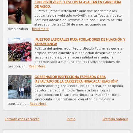
CON REVÓLVERES Y ESCOPETA ASALTAN EN CARRETERA
DE PASCO.
Cuatro sujetos fuertemente armados, asaltaron a los
ocupantes del vehículo AAQ-684, marca Toyota, modelo
Fortuner, además de llevarse la unidad. El asalto ocurrió
al rededor de las 10:30 de anoche, cuando se
desplazaban …
Read More
¡PUESTOS LABORALES PARA POBLADORES DE HUACHÓN Y
YANAHUANCA!
Política del gobernador Pedro Ubaldo Polinar es generar
empleo, especialmente a la población desempleada de
las zonas rurales, para hacer realidad esa meta, ha
encomendado a sus funcionarios realizar acciones de
gestión, en…
Read More
GOBERNADOR INSPECCIONA ESPERADA OBRA
“ASFALTADO DE LA CARRETERA NINACACA HUACHÓN”
Gobernador regional Pedro Ubaldo Polinar, en compañía
del alcalde del distrito de Ninacaca César López
inspeccionaron la carretera Ninacaca - Huachón - túnel
Jancapunta - Huancabamba, con el fin de mejorar la
transitabilid…
Read More
Entrada más reciente
Inicio
Entrada antigua