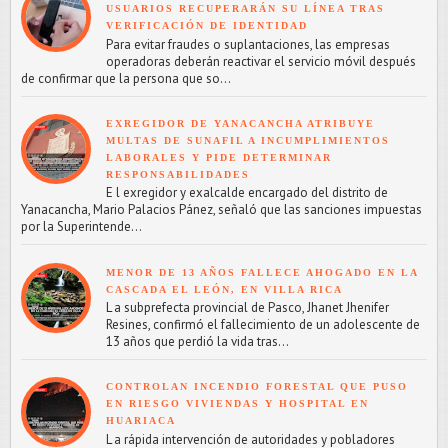
USUARIOS RECUPERARÁN SU LÍNEA TRAS
VERIFICACIÓN DE IDENTIDAD
Para evitar fraudes o suplantaciones, las empresas
operadoras deberán reactivar el servicio móvil después
de confirmar que la persona que so...
EXREGIDOR DE YANACANCHA ATRIBUYE
MULTAS DE SUNAFIL A INCUMPLIMIENTOS
LABORALES Y PIDE DETERMINAR
RESPONSABILIDADES
E l exregidor y exalcalde encargado del distrito de
Yanacancha, Mario Palacios Pánez, señaló que las sanciones impuestas
por la Superintende...
MENOR DE 13 AÑOS FALLECE AHOGADO EN LA
CASCADA EL LEÓN, EN VILLA RICA
L a subprefecta provincial de Pasco, Jhanet Jhenifer
Resines, confirmó el fallecimiento de un adolescente de
13 años que perdió la vida tras...
CONTROLAN INCENDIO FORESTAL QUE PUSO
EN RIESGO VIVIENDAS Y HOSPITAL EN
HUARIACA
L a rápida intervención de autoridades y pobladores