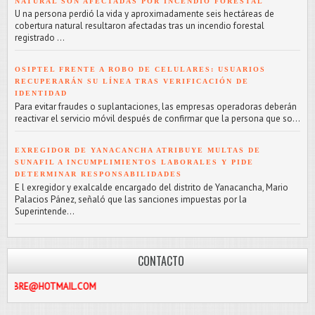
NATURAL SON AFECTADAS POR INCENDIO FORESTAL
U na persona perdió la vida y aproximadamente seis hectáreas de
cobertura natural resultaron afectadas tras un incendio forestal
registrado ...
OSIPTEL FRENTE A ROBO DE CELULARES: USUARIOS
RECUPERARÁN SU LÍNEA TRAS VERIFICACIÓN DE
IDENTIDAD
Para evitar fraudes o suplantaciones, las empresas operadoras deberán
reactivar el servicio móvil después de confirmar que la persona que so...
EXREGIDOR DE YANACANCHA ATRIBUYE MULTAS DE
SUNAFIL A INCUMPLIMIENTOS LABORALES Y PIDE
DETERMINAR RESPONSABILIDADES
E l exregidor y exalcalde encargado del distrito de Yanacancha, Mario
Palacios Pánez, señaló que las sanciones impuestas por la
Superintende...
CONTACTO
MAIL.COM