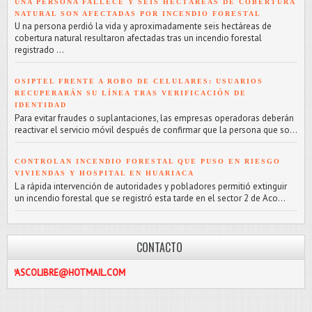
UNA PERSONA FALLECE Y SEIS HECTÁREAS DE COBERTURA
NATURAL SON AFECTADAS POR INCENDIO FORESTAL
U na persona perdió la vida y aproximadamente seis hectáreas de
cobertura natural resultaron afectadas tras un incendio forestal
registrado ...
OSIPTEL FRENTE A ROBO DE CELULARES: USUARIOS
RECUPERARÁN SU LÍNEA TRAS VERIFICACIÓN DE
IDENTIDAD
Para evitar fraudes o suplantaciones, las empresas operadoras deberán
reactivar el servicio móvil después de confirmar que la persona que so...
CONTROLAN INCENDIO FORESTAL QUE PUSO EN RIESGO
VIVIENDAS Y HOSPITAL EN HUARIACA
L a rápida intervención de autoridades y pobladores permitió extinguir
un incendio forestal que se registró esta tarde en el sector 2 de Aco...
CONTACTO
RE@HOTMAIL.COM