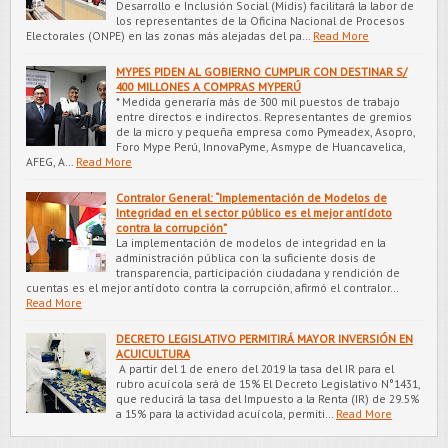
Desarrollo e Inclusión Social (Midis) facilitará la labor de
los representantes de la Oficina Nacional de Procesos
Electorales (ONPE) en las zonas más alejadas del pa…
Read More
MYPES PIDEN AL GOBIERNO CUMPLIR CON DESTINAR S/
400 MILLONES A COMPRAS MYPERÚ
* Medida generaría más de 300 mil puestos de trabajo
entre directos e indirectos. Representantes de gremios
de la micro y pequeña empresa como Pymeadex, Asopro,
Foro Mype Perú, InnovaPyme, Asmype de Huancavelica,
AFEG, A…
Read More
Contralor General: “Implementación de Modelos de
Integridad en el sector público es el mejor antídoto
contra la corrupción”
La implementación de modelos de integridad en la
administración pública con la suficiente dosis de
transparencia, participación ciudadana y rendición de
cuentas es el mejor antídoto contra la corrupción, afirmó el contralor…
Read More
DECRETO LEGISLATIVO PERMITIRÁ MAYOR INVERSIÓN EN
ACUICULTURA
A partir del 1 de enero del 2019 la tasa del IR para el
rubro acuícola será de 15% El Decreto Legislativo N°1431,
que reducirá la tasa del Impuesto a la Renta (IR) de 29.5%
a 15% para la actividad acuícola, permiti…
Read More