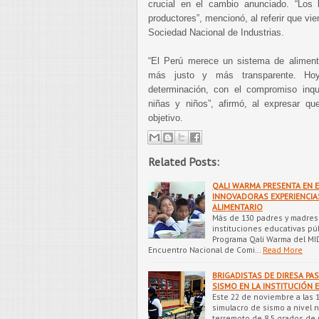
crucial en el cambio anunciado. “Los
productores”, mencionó, al referir que vi
Sociedad Nacional de Industrias.
“El Perú merece un sistema de aliment
más justo y más transparente. H
determinación, con el compromiso inqu
niñas y niños”, afirmó, al expresar qu
objetivo.
Related Posts:
QALI WARMA PRESENTA EN 
INNOVADORAS EXPERIENCIAS
ALIMENTARIO
Más de 130 padres y madres 
instituciones educativas púb
Programa Qali Warma del MIDI
Encuentro Nacional de Comi…
Read More
BRIGADISTAS DE DIRESA PA
SISMO EN LA INSTITUCIÓN 
Este 22 de noviembre a las 1
simulacro de sismo a nivel n
terremoto de 8.5 grados de 