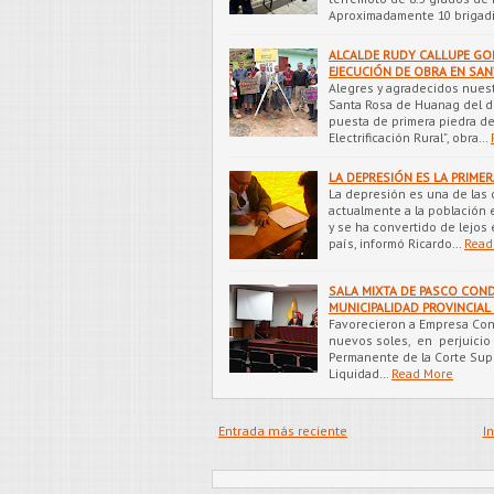
Aproximadamente 10 brigad
ALCALDE RUDY CALLUPE GOR
EJECUCIÓN DE OBRA EN SAN
Alegres y agradecidos nues
Santa Rosa de Huanag del dis
puesta de primera piedra de
Electrificación Rural”, obra…
LA DEPRESIÓN ES LA PRIME
La depresión es una de las c
actualmente a la población en
y se ha convertido de lejos
país, informó Ricardo…
Read
SALA MIXTA DE PASCO COND
MUNICIPALIDAD PROVINCIAL
Favorecieron a Empresa Contr
nuevos soles, en perjuicio 
Permanente de la Corte Supe
Liquidad…
Read More
Entrada más reciente
In