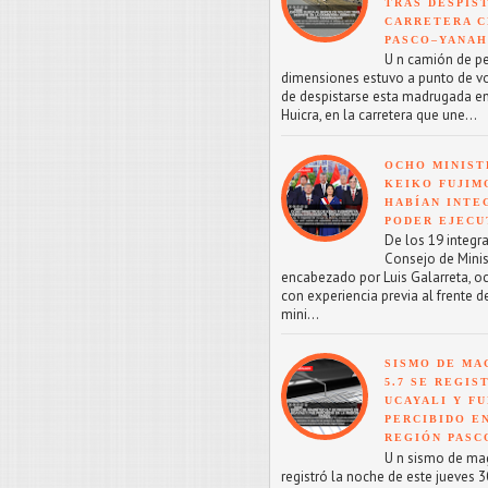
TRAS DESPIS
CARRETERA C
PASCO–YANA
U n camión de p
dimensiones estuvo a punto de v
de despistarse esta madrugada en
Huicra, en la carretera que une...
OCHO MINIST
KEIKO FUJIM
HABÍAN INTE
PODER EJECU
De los 19 integr
Consejo de Minis
encabezado por Luis Galarreta, o
con experiencia previa al frente d
mini...
SISMO DE MA
5.7 SE REGIS
UCAYALI Y F
PERCIBIDO E
REGIÓN PASC
U n sismo de mag
registró la noche de este jueves 30