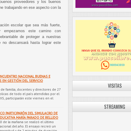
 buenos proveedores y los buenos
ene trabajando en ese aspecto con la
ación escolar que sea más fuerte,
oy empezamos este camino con
ebrantable de proteger a nuestras
e no descansará hasta lograr este
ENCUENTRO NACIONAL BUENAS E
 EN GESTIÓN DEL SERVICIO
VISITAS
de familia, docentes y directores de 27
licas de todo el país atendidas por el
S, participarán este viernes en el
STREAMING
SCO PARTICIPARÓN DEL SIMULACRO DE
EDUCATIVA MARÍA PARADO DE BELLIDO
0 de la mañana se realizó el último
acional del año. El ensayo recreó un
magnitud y de 2 minutos de duración.