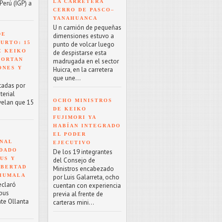
LA CARRETERA
Perú (IGP) a
CERRO DE PASCO–
YANAHUANCA
U n camión de pequeñas
DE
dimensiones estuvo a
URTO: 15
punto de volcar luego
E KEIKO
de despistarse esta
PORTAN
madrugada en el sector
ONES Y
Huicra, en la carretera
que une...
tadas por
terial
OCHO MINISTROS
velan que 15
DE KEIKO
FUJIMORI YA
HABÍAN INTEGRADO
EL PODER
NAL
EJECUTIVO
NDADO
De los 19 integrantes
US Y
del Consejo de
IBERTAD
Ministros encabezado
 HUMALA
por Luis Galarreta, ocho
eclaró
cuentan con experiencia
rpus
previa al frente de
nte Ollanta
carteras mini...