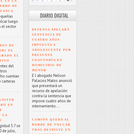
TE EN LA
ERRO DE
HUANCA
DIARIO DIGITAL
equeñas
olcar luego
 el sector
DEFENSA APELARÁ
SENTENCIA DE
CUATRO AÑOS
IMPUESTA A
ROS DE
ADOLESCENTE POR
ORI YA
PRESUNTA
GRADO EL
COAUTORÍA EN
TIVO
HOMICIDIO DE
antes del
MENOR
tros
E l abogado Nelson
cho cuentan
Palacios Matos anunció
e carteras
que presentará un
recurso de apelación
contra la sentencia que
GNITUD
impone cuatro años de
TRÓ EN
internamiento...
UE
N LA
CAMIÓN QUEDA AL
O
BORDE DE VOLCAR
nitud 5.7 se
TRAS DESPISTE EN
 de julio,