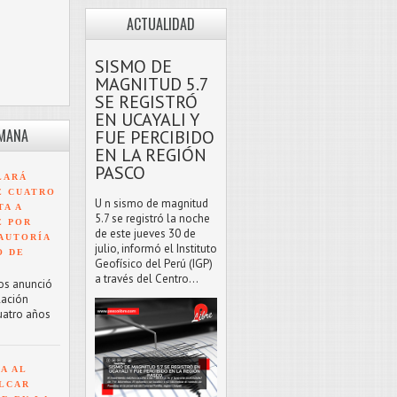
ACTUALIDAD
SISMO DE
MAGNITUD 5.7
SE REGISTRÓ
EN UCAYALI Y
EMANA
FUE PERCIBIDO
EN LA REGIÓN
PASCO
LARÁ
E CUATRO
U n sismo de magnitud
TA A
5.7 se registró la noche
E POR
de este jueves 30 de
AUTORÍA
julio, informó el Instituto
O DE
Geofísico del Perú (IGP)
a través del Centro...
os anunció
lación
uatro años
A AL
LCAR