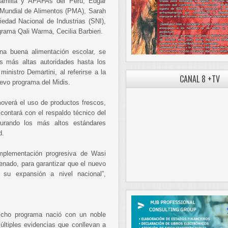
Familia y APAFAs del Perú, Edgar
a Mundial de Alimentos (PMA), Sarah
iedad Nacional de Industrias (SNI),
ograma Qali Warma, Cecilia Barbieri.
na buena alimentación escolar, se
s más altas autoridades hasta los
ministro Demartini, al referirse a la
CANAL 8 +TV
evo programa del Midis.
verá el uso de productos frescos,
y contará con el respaldo técnico del
urando los más altos estándares
d.
implementación progresiva de Wasi
enado, para garantizar que el nuevo
 su expansión a nivel nacional”,
icho programa nació con un noble
últiples evidencias que conllevan a