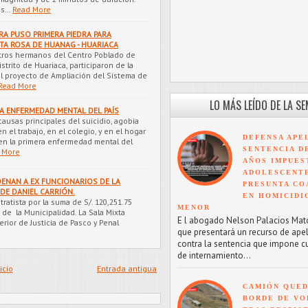
is…
Read More
A PUSO PRIMERA PIEDRA PARA
TA ROSA DE HUANAG - HUARIACA
tros hermanos del Centro Poblado de
trito de Huariaca, participaron de la
l proyecto de Ampliación del Sistema de
Read More
LO MÁS LEÍDO DE LA S
RA ENFERMEDAD MENTAL DEL PAÍS
ausas principales del suicidio, agobia
 el trabajo, en el colegio, y en el hogar
DEFENSA APE
 en la primera enfermedad mental del
SENTENCIA D
 More
AÑOS IMPUES
ADOLESCENT
ENAN A EX FUNCIONARIOS DE LA
PRESUNTA CO
 DE DANIEL CARRIÓN.
EN HOMICIDI
atista por la suma de S/. 120,251.75
MENOR
de la Municipalidad. La Sala Mixta
E l abogado Nelson Palacios Mat
rior de Justicia de Pasco y Penal
que presentará un recurso de ape
contra la sentencia que impone c
de internamiento...
icio
Entrada antigua
CAMIÓN QUED
BORDE DE VO