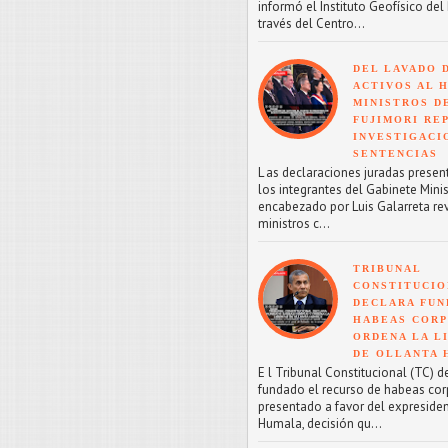
informó el Instituto Geofísico del 
través del Centro...
DEL LAVADO 
ACTIVOS AL H
MINISTROS D
FUJIMORI RE
INVESTIGACI
SENTENCIAS
L as declaraciones juradas presen
los integrantes del Gabinete Minis
encabezado por Luis Galarreta re
ministros c...
TRIBUNAL
CONSTITUCIO
DECLARA FU
HABEAS CORP
ORDENA LA L
DE OLLANTA
E l Tribunal Constitucional (TC) d
fundado el recurso de habeas co
presentado a favor del expreside
Humala, decisión qu...