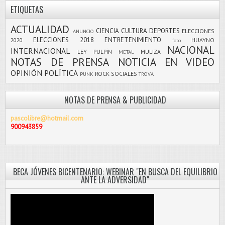
ETIQUETAS
ACTUALIDAD
CIENCIA
CULTURA
DEPORTES
ELECCIONES
ANUNCIO
ELECCIONES 2018
ENTRETENIMIENTO
2020
HUAYNO
foto
NACIONAL
INTERNACIONAL
LEY PULPÍN
MULIZA
METAL
NOTAS DE PRENSA
NOTICIA EN VIDEO
OPINIÓN
POLÍTICA
ROCK
SOCIALES
PUNK
TROVA
NOTAS DE PRENSA & PUBLICIDAD
pascolibre@hotmail.com
900943859
BECA JÓVENES BICENTENARIO: WEBINAR "EN BUSCA DEL EQUILIBRIO
ANTE LA ADVERSIDAD"