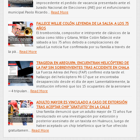
improcedente el pedido de vacancia presentado ante el
Jurado Nacional de Elecciones (JNE) por el exfuncionario
municipal Paolo Ricardo…
Read More
FALLECE WILLIE COLÓN, LEYENDA DE LA SALSA, A LOS 75
AÑOS
El trombonista, compositor e intérprete de clásicos de la
salsa como Idilio y Gitana, Willie Colón falleció este
sábado a los 75 años debido a complicaciones de
salud.La noticia fue confirmada por su familia a través de
la pá…
Read More
TRAGEDIA EN AREQUIPA: ENCUENTRAN HELICÓPTERO DE
LA FAP SIN SOBREVIVIENTES TRAS ACCIDENTE EN CHALA
La Fuerza Aérea del Perú (FAP) confirmó esta tarde el
hallazgo del helicóptero Mi-17 que se encontraba
desaparecido desde el día de ayer. Lamentablemente, la
institución informó que los 15 ocupantes de la aeronave
—4 tripulan…
Read More
ADULTO MAYOR ES VINCULADO A CASO DE EXTORSIÓN
TRAS ACEPTAR CHIP “GRATUITO” EN LA CALLE
Una familia denunció que un adulto mayor de 72 años fue
involucrado en una investigación por extorsión y
posterior asesinato de un taxista en Huánuco, luego de
haber aceptado un chip telefónico que le fue ofrecido
gratuitamen…
Read More