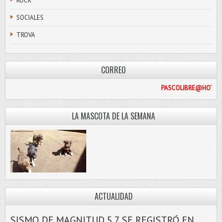
ROCK
SOCIALES
TROVA
CORREO
PASCOL
LA MASCOTA DE LA SEMANA
ACTUALIDAD
SISMO DE MAGNITUD 5.7 SE REGISTRÓ EN