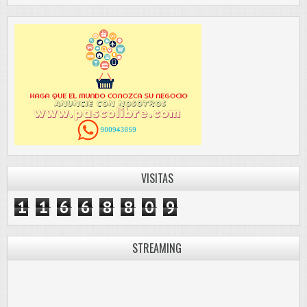
VISITAS
1
1
6
6
8
8
0
9
STREAMING