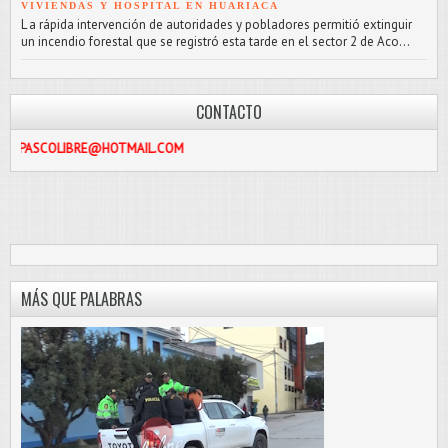
VIVIENDAS Y HOSPITAL EN HUARIACA
L a rápida intervención de autoridades y pobladores permitió extinguir
un incendio forestal que se registró esta tarde en el sector 2 de Aco...
CONTACTO
IBRE@HOTMAIL.COM
MÁS QUE PALABRAS