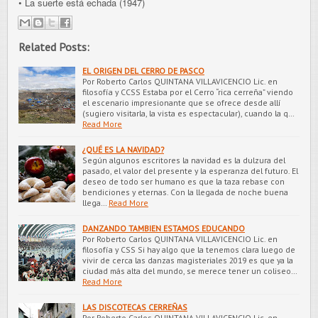
•
La suerte está echada (1947)
Related Posts:
EL ORIGEN DEL CERRO DE PASCO
Por Roberto Carlos QUINTANA VILLAVICENCIO Lic. en
filosofía y CCSS Estaba por el Cerro “rica cerreña” viendo
el escenario impresionante que se ofrece desde allí
(sugiero visitarla, la vista es espectacular), cuando la q…
Read More
¿QUÉ ES LA NAVIDAD?
Según algunos escritores la navidad es la dulzura del
pasado, el valor del presente y la esperanza del futuro. El
deseo de todo ser humano es que la taza rebase con
bendiciones y eternas. Con la llegada de noche buena
llega…
Read More
DANZANDO TAMBIEN ESTAMOS EDUCANDO
Por Roberto Carlos QUINTANA VILLAVICENCIO Lic. en
filosofía y CSS Si hay algo que la tenemos clara luego de
vivir de cerca las danzas magisteriales 2019 es que ya la
ciudad más alta del mundo, se merece tener un coliseo…
Read More
LAS DISCOTECAS CERREÑAS
Por Roberto Carlos QUINTANA VILLAVICENCIO Lic. en