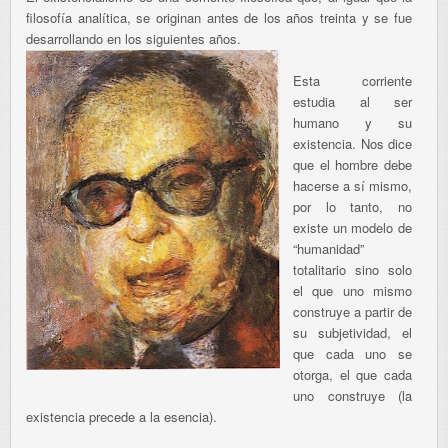
filosofía analítica, se originan antes de los años treinta y se fue
desarrollando en los siguientes años.
Esta corriente
estudia al ser
humano y su
existencia. Nos dice
que el hombre debe
hacerse a sí mismo,
por lo tanto, no
existe un modelo de
“humanidad”
totalitario sino solo
el que uno mismo
construye a partir de
su subjetividad, el
que cada uno se
otorga, el que cada
uno construye (la
existencia precede a la esencia).